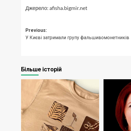
Джерело:
afisha.bigmir.net
Post
Previous:
У Києві затримали групу фальшивомонетників
navigation
Більше історій