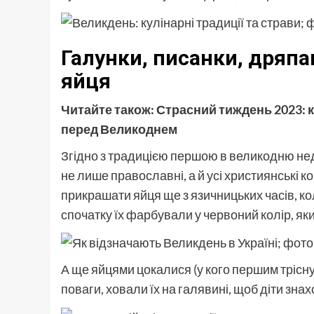
Галунки, писанки, дряпа
яйця
Читайте також:
Страсний тиждень 2023: к
перед Великоднем
Згідно з традицією першою в великодню не
не лише православні, а й усі християнські 
прикрашати яйця ще з язичницьких часів, ко
спочатку їх фарбували у червоний колір, як
А ще яйцями цокалися (у кого першим трісну
поваги, ховали їх на галявині, щоб діти зна