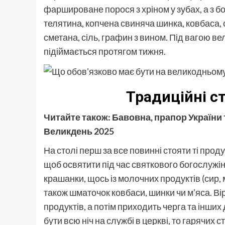
фаршироване порося з хріном у зубах, а з бок
телятина, копчена свиняча шинка, ковбаса, с
сметана, сіль, графин з вином. Під вагою вел
підіймається протягом тижня.
Традиційні с
Читайте також:
Бавовна, прапор України 
Великдень 2025
На столі перш за все повинні стояти ті прод
щоб освятити під час святкового богослужін
крашанки, щось із молочних продуктів (сир, м
також шматочок ковбаси, шинки чи м’яса. В
продуктів, а потім приходить черга та інших 
бути всю ніч на службі в церкві, то гарячих 