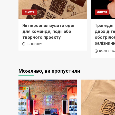
Життя
Життя
Як персоналізувати одяг
Трагедія
для команди, події або
двох діте
творчого проєкту
обстріло
залізничн
06.08.2026
06.08.202
Можливо, ви пропустили