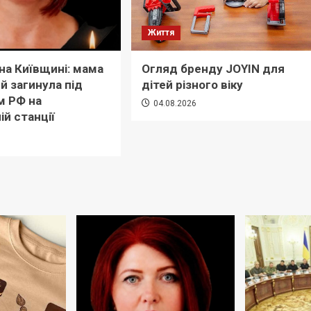
Життя
 на Київщині: мама
Огляд бренду JOYIN для
й загинула під
дітей різного віку
м РФ на
04.08.2026
ій станції
6