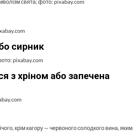
або сирник
ся з хріном або запечена
чого, крім кагору — червоного солодкого вина, яким