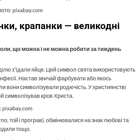
нки, крапанки — великодні
оли, що можна і не можна робити за тиждень
ділю з’їдали яйце. Цей символ свята використовують
конфесії. Настав звичай фарбувати або якось
ли вони символізували родючість. У християнстві
ий символізував кров Христа.
ло, той і програв), обмінювалися на знак любові та
ходили тощо.