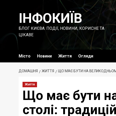
Перейти
до
ІНФОКИЇВ
вмісту
БЛОГ КИЄВА: ПОДІЇ, НОВИНИ, КОРИСНЕ ТА
ЦІКАВЕ
Місто
Новини
Життя
Огляди
ДОМАШНЯ
ЖИТТЯ
ЩО МАЄ БУТИ НА ВЕЛИКОДНЬОМУ
Життя
Що має бути н
столі: традицій