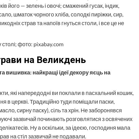
ів його — зелень і овочі; смажений гусак, індик,
ало, шматок чорного хліба, солодкі пиріжки, сир,
икодніх страв та напоїв гнуться столи, і все це не
трави на Великдень
та вишивка: найкращі ідеї декору яєць на
укти, які напередодні ви поклали в пасхальний кошик,
ня в церкві. Традиційно туди поміщали паски,
асло, сирну паску), сіль та хрін. Не заборонявся
іруючі зазвичай починають розговлятися з освячених
делікатесів. Ну а оскільки, за ідеєю, господиня мала
страв на стіл зазвичай не подавали.