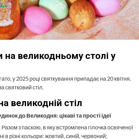
и на великодньому столі у
ато, у 2025 році святкування припадає на 20 квітня.
а святковий стіл.
на великодній стіл
инок до Великодня: цікаві та прості ідеї
 Разом з паскою, в яку встромлена гілочка освяченої
і в різні кольори: жовтий, синій, червоний;