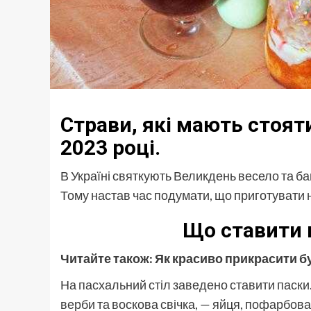
Страви, які мають стоят
2023 році.
В Україні святкують Великдень весело та баг
Тому настав час подумати, що приготувати н
Що ставити 
Читайте також:
Як красиво прикрасити буд
На пасхальний стіл заведено ставити паски.
верби та воскова свічка, — яйця, пофарбован