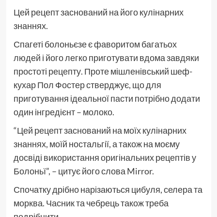
Цей рецепт заснований на його кулінарних
знаннях.
Спагеті болоньєзе є фаворитом багатьох
людей і його легко приготувати вдома завдяки
простоті рецепту. Проте мішленівський шеф-
кухар Пол Фостер стверджує, що для
приготування ідеальної пасти потрібно додати
один інгредієнт – молоко.
“Цей рецепт заснований на моїх кулінарних
знаннях, моїй ностальгії, а також на моєму
досвіді використання оригінальних рецептів у
Болоньї”, – цитує його слова Mirror.
Спочатку дрібно нарізаються цибуля, селера та
морква. Часник та чебрець також треба
подрібнити.