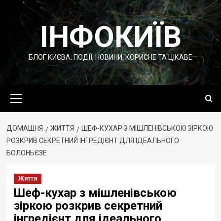
Перейти
до
ІНФОКИЇВ
вмісту
БЛОГ КИЄВА: ПОДІЇ, НОВИНИ, КОРИСНЕ ТА ЦІКАВЕ
Основне
меню
ДОМАШНЯ
ЖИТТЯ
ШЕФ-КУХАР З МІШЛЕНІВСЬКОЮ ЗІРКОЮ
РОЗКРИВ СЕКРЕТНИЙ ІНГРЕДІЄНТ ДЛЯ ІДЕАЛЬНОГО
БОЛОНЬЄЗЕ
Життя
Шеф-кухар з мішленівською
зіркою розкрив секретний
інгредієнт для ідеального