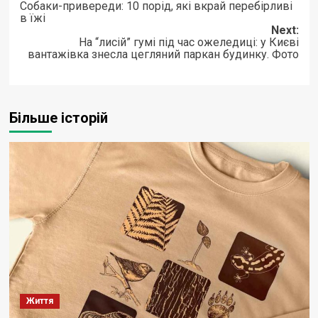
Собаки-привереди: 10 порід, які вкрай перебірливі
navigation
в їжі
Next:
На “лисій” гумі під час ожеледиці: у Києві
вантажівка знесла цегляний паркан будинку. Фото
Більше історій
Життя