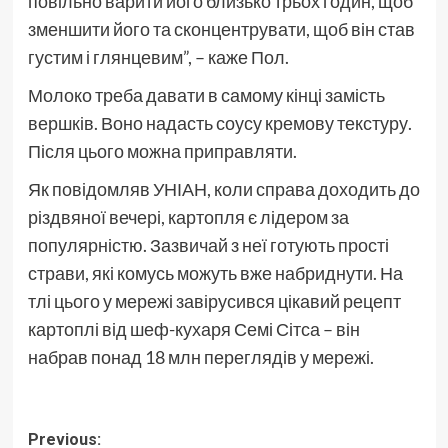
повільно варити його близько трьох годин, щоб
зменшити його та сконцентрувати, щоб він став
густим і глянцевим”, – каже Пол.
Молоко треба давати в самому кінці замість
вершків. Воно надасть соусу кремову текстуру.
Після цього можна приправляти.
Як повідомляв УНІАН, коли справа доходить до
різдвяної вечері, картопля є лідером за
популярністю. Зазвичай з неї готують прості
страви, які комусь можуть вже набриднути. На
тлі цього у мережі завірусився цікавий рецепт
картоплі від шеф-кухаря Семі Сітса – він
набрав понад 18 млн переглядів у мережі.
Post
Previous: