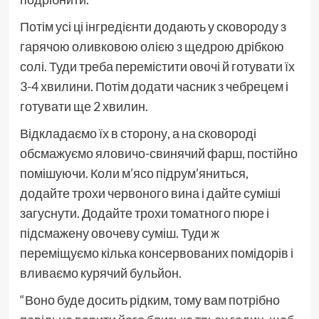
Потім усі ці інгредієнти додають у сковороду з
гарячою оливковою олією з щедрою дрібкою
солі. Туди треба перемістити овочі й готувати їх
3-4 хвилини. Потім додати часник з чебрецем і
готувати ще 2 хвилин.
Відкладаємо їх в сторону, а на сковороді
обсмажуємо яловичо-свинячий фарш, постійно
помішуючи. Коли м’ясо підрум’яниться,
додайте трохи червоного вина і дайте суміші
загуснути. Додайте трохи томатного пюре і
підсмажену овочеву суміш. Туди ж
переміщуємо кілька консервованих помідорів і
вливаємо курячий бульйон.
“Воно буде досить рідким, тому вам потрібно