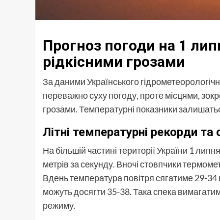
Прогноз погоди на 1 липн
рідкісними грозами
За даними Українського гідрометеорологічно
переважно суху погоду, проте місцями, зокре
грозами. Температурні показники залишатьс
Літні температурні рекорди та 
На більшій частині території України 1 липня
метрів за секунду. Вночі стовпчики термомет
Вдень температура повітря сягатиме 29-34 г
можуть досягти 35-38. Така спека вимагати
режиму.