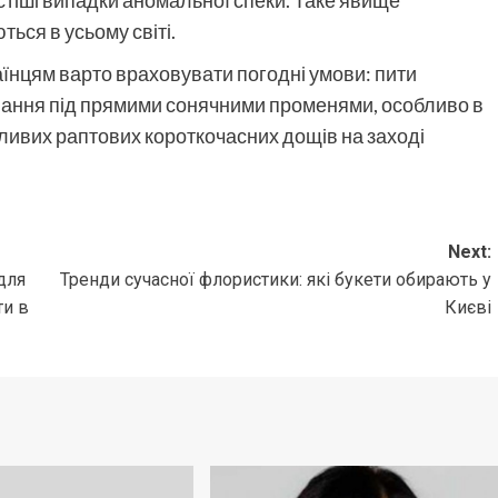
стіші випадки аномальної спеки. Таке явище
ться в усьому світі.
аїнцям варто враховувати погодні умови: пити
вання під прямими сонячними променями, особливо в
жливих раптових короткочасних дощів на заході
Next:
для
Тренди сучасної флористики: які букети обирають у
ти в
Києві