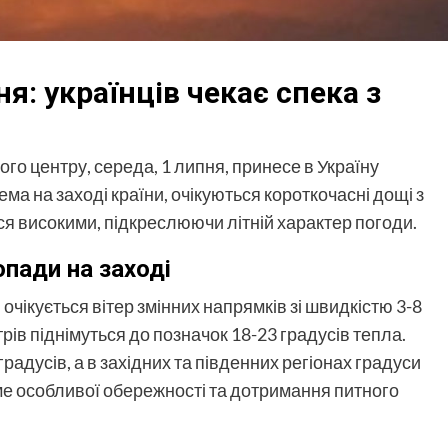
я: українців чекає спека з
го центру, середа, 1 липня, принесе в Україну
ма на заході країни, очікуються короткочасні дощі з
я високими, підкреслюючи літній характер погоди.
опади на заході
 очікується вітер змінних напрямків зі швидкістю 3-8
рів піднімуться до позначок 18-23 градусів тепла.
радусів, а в західних та південних регіонах градуси
ме особливої обережності та дотримання питного