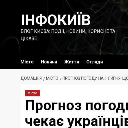
Перейти
до
ІНФОКИЇВ
вмісту
БЛОГ КИЄВА: ПОДІЇ, НОВИНИ, КОРИСНЕ ТА
ЦІКАВЕ
Місто
Новини
Життя
Огляди
ДОМАШНЯ
МІСТО
ПРОГНОЗ ПОГОДИ НА 1 ЛИПНЯ: ЩО
Місто
Прогноз погоди
чекає українці