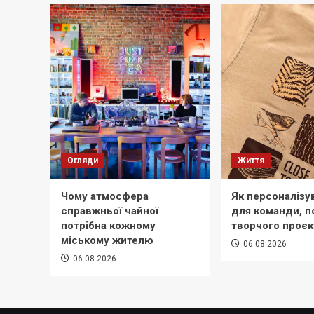
Огляди
Життя
Чому атмосфера
Як персоналізу
справжньої чайної
для команди, по
потрібна кожному
творчого проєк
міському жителю
06.08.2026
06.08.2026