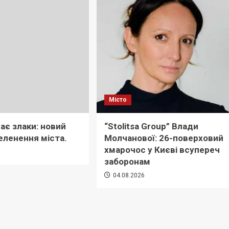
Місто
ає злаки: новий
“Stolitsa Group” Влади
еленення міста.
Молчанової: 26-поверховий
хмарочос у Києві всупереч
6
заборонам
04.08.2026