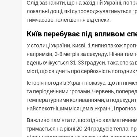
Слід зазначити, що на західній Україні, поп
локальні дощі, які супроводжуватимуться гро
тимчасове полегшення від спеки.
Київ перебуває під впливом сп
У столиці України, Києві, 1 липня також прог
напрямків, 3-8 метрів за секунду. Нічна тем
вдень очікується 31-33 градуси. Така спека
місті, що свідчить про серйозність погодних
Історія погоди в Україні показує, що літні
та періодичними грозами. Червень, поперед
температурними коливаннями, а подекуди пр
найспекотнішим місяцем в Україні, і прогноз 
Важливо пам’ятати, що згідно з кліматични
тримається на рівні 20-24 градусів тепла, п