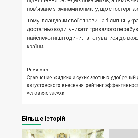
підвищення середніх показників, а також ча
пов’язане зі змінами клімату, що спостерігаю
Тому, плануючи свої справи на 1 липня, укр
достатньо води, уникати тривалого перебу
найспекотніші години, та готуватися до мо
країни.
Post
Previous:
Сравнение жидких и сухих азотных удобрений 
navigation
августовского внесения: рейтинг эффективнос
условиях засухи
Більше історій