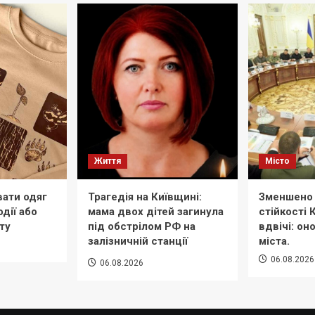
Життя
Місто
вати одяг
Трагедія на Київщині:
Зменшено 
дії або
мама двох дітей загинула
стійкості
ту
під обстрілом РФ на
вдвічі: он
залізничній станції
міста.
06.08.2026
06.08.2026