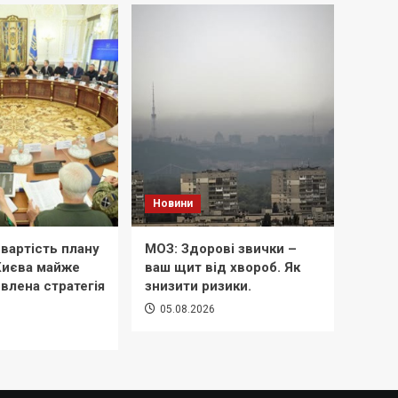
Новини
вартість плану
МОЗ: Здорові звички –
 Києва майже
ваш щит від хвороб. Як
овлена стратегія
знизити ризики.
05.08.2026