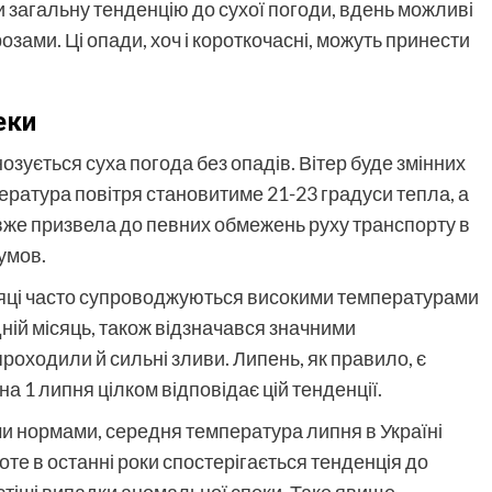
ри загальну тенденцію до сухої погоди, вдень можливі
зами. Ці опади, хоч і короткочасні, можуть принести
еки
нозується суха погода без опадів. Вітер буде змінних
пература повітря становитиме 21-23 градуси тепла, а
 вже призвела до певних обмежень руху транспорту в
 умов.
 місяці часто супроводжуються високими температурами
ній місяць, також відзначався значними
оходили й сильні зливи. Липень, як правило, є
на 1 липня цілком відповідає цій тенденції.
ми нормами, середня температура липня в Україні
роте в останні роки спостерігається тенденція до