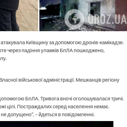
у атакувала Київщину за допомогою дронів-камікадзе.
оте через падіння уламків БпЛА пошкоджено,
лу.
бласної військової адміністрації. Мешканців регіону
допомогою БпЛА. Тривога вночі оголошувалася тричі.
ожі цілі. Постраждалих серед населення немає.
 не допущено”, – йдеться в повідомленні.