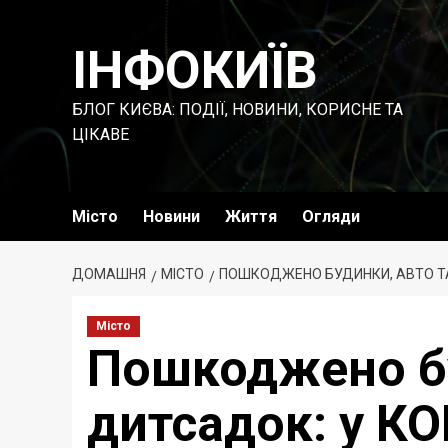
Перейти
до
ІНФОКИЇВ
вмісту
БЛОГ КИЄВА: ПОДІЇ, НОВИНИ, КОРИСНЕ ТА
ЦІКАВЕ
Місто
Новини
Життя
Огляди
ДОМАШНЯ
МІСТО
ПОШКОДЖЕНО БУДИНКИ, АВТО ТА 
Місто
Пошкоджено бу
дитсадок: у КО