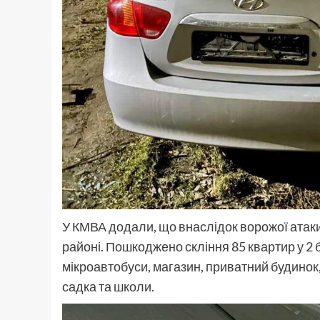
У КМВА додали, що внаслідок ворожої атак
районі. Пошкоджено скління 85 квартир у 2 
мікроавтобуси, магазин, приватний будинок,
садка та школи.