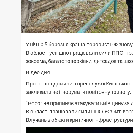
У ніч на 5 березня країна-терорист РФ знов
В області успішно працювали сили ППО, пр
зокрема, багатоповерхівки, дитсадок та шко
Відео дня
Про це повідомили в пресслужбі Київської о
закликали не ігнорувати повітряну тривогу.
“Ворог не припиняє атакувати Київщину за 
В області працювали сили ППО. Є збиті вор
Влучань в об’єкти критичної інфраструктури