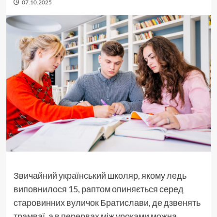
07.10.2025
Звичайний український школяр, якому ледь
виповнилося 15, раптом опиняється серед
старовинних вуличок Братислави, де дзвенять
трамваї, а в перервах між уроками можна