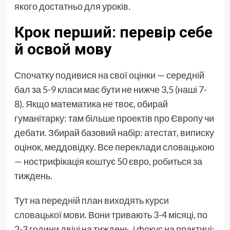
якого достатньо для уроків.
Крок перший: перевір себе
й освой мову
Спочатку подивися на свої оцінки — середній
бал за 5-9 класи має бути не нижче 3,5 (наші 7-
8). Якщо математика не твоє, обирай
гуманітарку: там більше проектів про Європу чи
дебати. Збирай базовий набір: атестат, виписку
оцінок, меддовідку. Все переклади словацькою
— нострифікація коштує 50 євро, робиться за
тиждень.
Тут на передній план виходять
курси
словацької мови
. Вони тривають 3-4 місяці, по
2-3 години двічі на тиждень, і фокус на практиці: