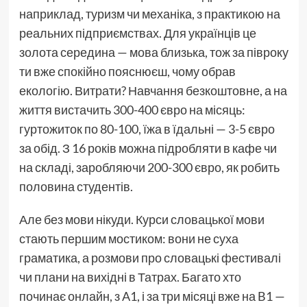
наприклад, туризм чи механіка, з практикою на
реальних підприємствах. Для українців це
золота середина — мова близька, тож за півроку
ти вже спокійно пояснюєш, чому обрав
екологію. Витрати? Навчання безкоштовне, а на
життя вистачить 300-400 євро на місяць:
гуртожиток по 80-100, їжа в їдальні — 3-5 євро
за обід. З 16 років можна підробляти в кафе чи
на складі, заробляючи 200-300 євро, як робить
половина студентів.
Але без мови нікуди. Курси словацької мови
стають першим мостиком: вони не суха
граматика, а розмови про словацькі фестивалі
чи плани на вихідні в Татрах. Багато хто
починає онлайн, з A1, і за три місяці вже на B1 —