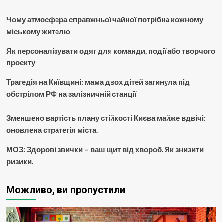
Чому атмосфера справжньої чайної потрібна кожному
міському жителю
Як персоналізувати одяг для команди, події або творчого
проєкту
Трагедія на Київщині: мама двох дітей загинула під
обстрілом РФ на залізничній станції
Зменшено вартість плану стійкості Києва майже вдвічі:
оновлена стратегія міста.
МОЗ: Здорові звички – ваш щит від хвороб. Як знизити
ризики.
Можливо, ви пропустили