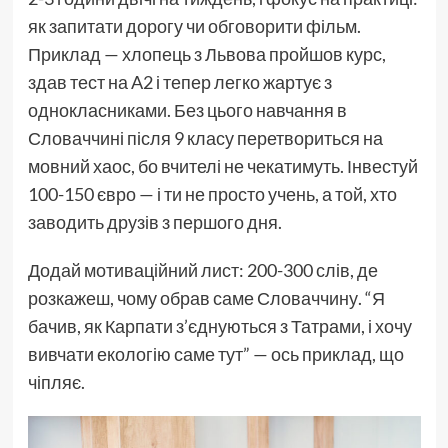
як запитати дорогу чи обговорити фільм.
Приклад — хлопець з Львова пройшов курс,
здав тест на A2 і тепер легко жартує з
однокласниками. Без цього навчання в
Словаччині після 9 класу перетвориться на
мовний хаос, бо вчителі не чекатимуть. Інвестуй
100-150 євро — і ти не просто учень, а той, хто
заводить друзів з першого дня.
Додай мотиваційний лист: 200-300 слів, де
розкажеш, чому обрав саме Словаччину. “Я
бачив, як Карпати з’єднуються з Татрами, і хочу
вивчати екологію саме тут” — ось приклад, що
чіпляє.