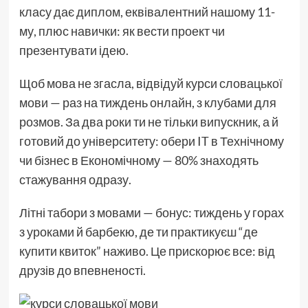
класу дає диплом, еквівалентний нашому 11-
му, плюс навички: як вести проект чи
презентувати ідею.
Щоб мова не згасла, відвідуй курси словацької
мови — раз на тиждень онлайн, з клубами для
розмов. За два роки ти не тільки випускник, а й
готовий до університету: обери IT в Технічному
чи бізнес в Економічному — 80% знаходять
стажування одразу.
Літні табори з мовами — бонус: тиждень у горах
з уроками й барбекю, де ти практикуєш “де
купити квиток” наживо. Це прискорює все: від
друзів до впевненості.