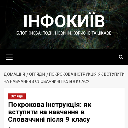
Перейти
до
ІНФОКИЇВ
вмісту
БЛОГ КИЄВА: ПОДІЇ, НОВИНИ, КОРИСНЕ ТА ЦІКАВЕ
Основне
меню
ДОМАШНЯ
ОГЛЯДИ
ПОКРОКОВА ІНСТРУКЦІЯ: ЯК ВСТУПИТИ
НА НАВЧАННЯ В СЛОВАЧЧИНІ ПІСЛЯ 9 КЛАСУ
Огляди
Покрокова інструкція: як
вступити на навчання в
Словаччині після 9 класу