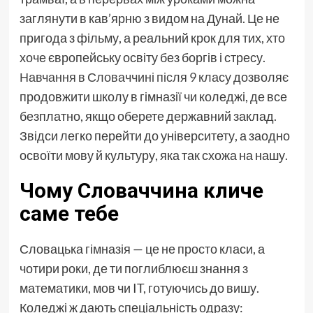
заглянути в кав’ярню з видом на Дунай. Це не
пригода з фільму, а реальний крок для тих, хто
хоче європейську освіту без боргів і стресу.
Навчання в Словаччині після 9 класу
дозволяє
продовжити школу в гімназії чи коледжі, де все
безплатно, якщо оберете державний заклад.
Звідси легко перейти до університету, а заодно
освоїти мову й культуру, яка так схожа на нашу.
Чому Словаччина кличе
саме тебе
Словацька гімназія — це не просто класи, а
чотири роки, де ти поглиблюєш знання з
математики, мов чи IT, готуючись до вишу.
Коледжі ж дають спеціальність одразу: