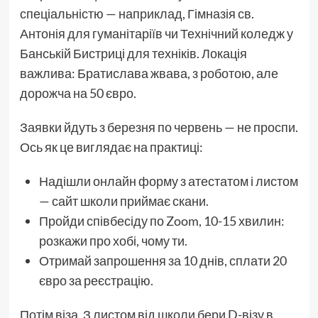
спеціальністю — наприклад, Гімназія св.
Антонія для гуманітаріїв чи Технічний коледж у
Банській Бистриці для техніків. Локація
важлива: Братислава жвава, з роботою, але
дорожча на 50 євро.
Заявки йдуть з березня по червень — не проспи.
Ось як це виглядає на практиці:
Надішли онлайн форму з атестатом і листом
— сайт школи приймає скани.
Пройди співбесіду по Zoom, 10-15 хвилин:
розкажи про хобі, чому ти.
Отримай запрошення за 10 днів, сплати 20
євро за реєстрацію.
Потім віза. З листом від школи бери D-візу в