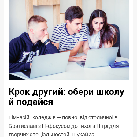
Крок другий: обери школу
й подайся
Гімназій і коледжів — повно: від столичної в
Братиславі з IT-фокусом до тихої в Нітрі для
творчих спеціальностей. Шукай за