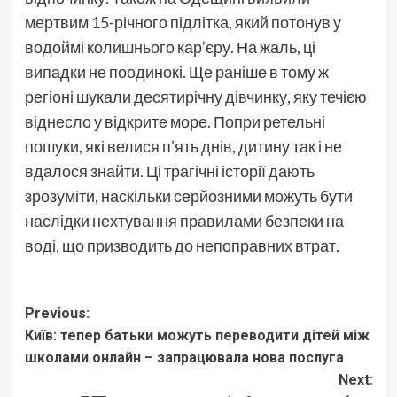
мертвим 15-річного підлітка, який потонув у
водоймі колишнього кар’єру. На жаль, ці
випадки не поодинокі. Ще раніше в тому ж
регіоні шукали десятирічну дівчинку, яку течією
віднесло у відкрите море. Попри ретельні
пошуки, які велися п’ять днів, дитину так і не
вдалося знайти. Ці трагічні історії дають
зрозуміти, наскільки серйозними можуть бути
наслідки нехтування правилами безпеки на
воді, що призводить до непоправних втрат.
Post
Previous:
Київ: тепер батьки можуть переводити дітей між
navigation
школами онлайн – запрацювала нова послуга
Next: