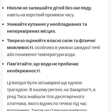
Ніколи не залишайте дітей без нагляду
,
навіть на короткий проміжок часу.
Уникайте купання у необладнаних та
неперевірених місцях
.
Тверезо оцінюйте власні сили та фізичні
можливості
, особливо в умовах швидкої течії
або пониженої температури води.
Пам’ятайте, що вода не пробачає
необережності
.
Ці вихідні були затьмарені ще однією
трагедією. В іншому регіоні, на Закарпатті, в
річці Тиса знайшли тіло десятирічного
хлопчика, якого віднесло течією під час
відпочинку. Також на Одещині виявили