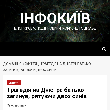
Перейти
до
ІНФОКИЇВ
вмісту
БЛОГ КИЄВА: ПОДІЇ, НОВИНИ, КОРИСНЕ ТА ЦІКАВЕ
Основне
меню
ДОМАШНЯ
ЖИТТЯ
ТРАГЕДІЯ НА ДНІСТРІ: БАТЬКО
ЗАГИНУВ, РЯТУЮЧИ ДВОХ СИНІВ
Життя
Трагедія на Дністрі: батько
загинув, рятуючи двох синів
27.06.2026