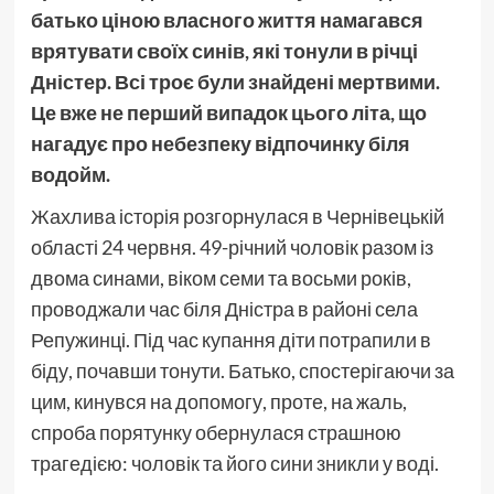
батько ціною власного життя намагався
врятувати своїх синів, які тонули в річці
Дністер. Всі троє були знайдені мертвими.
Це вже не перший випадок цього літа, що
нагадує про небезпеку відпочинку біля
водойм.
Жахлива історія розгорнулася в Чернівецькій
області 24 червня. 49-річний чоловік разом із
двома синами, віком семи та восьми років,
проводжали час біля Дністра в районі села
Репужинці. Під час купання діти потрапили в
біду, почавши тонути. Батько, спостерігаючи за
цим, кинувся на допомогу, проте, на жаль,
спроба порятунку обернулася страшною
трагедією: чоловік та його сини зникли у воді.