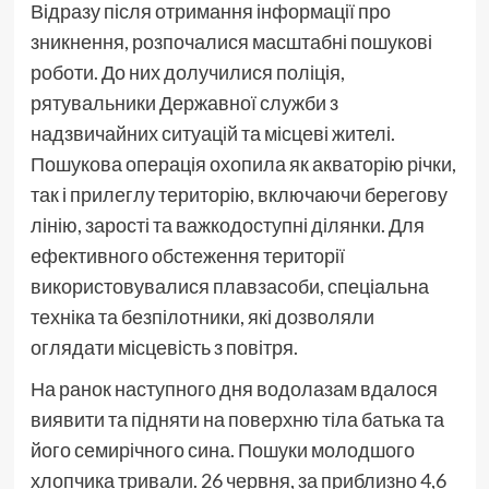
Відразу після отримання інформації про
зникнення, розпочалися масштабні пошукові
роботи. До них долучилися поліція,
рятувальники Державної служби з
надзвичайних ситуацій та місцеві жителі.
Пошукова операція охопила як акваторію річки,
так і прилеглу територію, включаючи берегову
лінію, зарості та важкодоступні ділянки. Для
ефективного обстеження території
використовувалися плавзасоби, спеціальна
техніка та безпілотники, які дозволяли
оглядати місцевість з повітря.
На ранок наступного дня водолазам вдалося
виявити та підняти на поверхню тіла батька та
його семирічного сина. Пошуки молодшого
хлопчика тривали. 26 червня, за приблизно 4,6