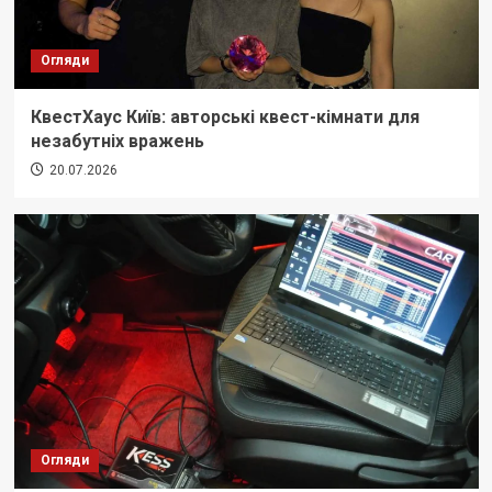
Огляди
КвестХаус Київ: авторські квест-кімнати для
незабутніх вражень
20.07.2026
Огляди