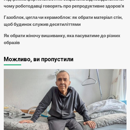
чому роботодавці говорять про репродуктивне здоров’я
Газоблок, цегла чи керамоблок: як обрати матеріал стін,
щоб будинок служив десятиліттями
Як обрати жіночу вишиванку, яка пасуватиме до різних
образів
Можливо, ви пропустили