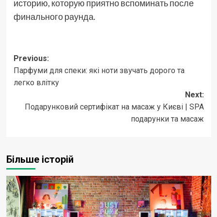
историю, которую приятно вспоминать после
финального раунда.
Post
Previous:
Парфуми для спеки: які ноти звучать дорого та
navigation
легко влітку
Next:
Подарунковий сертифікат на масаж у Києві | SPA
подарунки та масаж
Більше історій