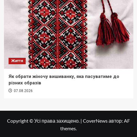
Життя
Як обрати жіночу вишиванку, яка пасуватиме до
різних образів
07.08.2026
Copyright © Усі права захищено.
|
CoverNews
автор: AF
themes.