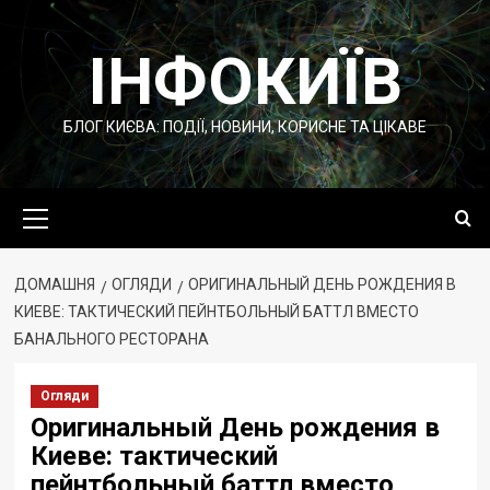
Перейти
до
ІНФОКИЇВ
вмісту
БЛОГ КИЄВА: ПОДІЇ, НОВИНИ, КОРИСНЕ ТА ЦІКАВЕ
Основне
меню
ДОМАШНЯ
ОГЛЯДИ
ОРИГИНАЛЬНЫЙ ДЕНЬ РОЖДЕНИЯ В
КИЕВЕ: ТАКТИЧЕСКИЙ ПЕЙНТБОЛЬНЫЙ БАТТЛ ВМЕСТО
БАНАЛЬНОГО РЕСТОРАНА
Огляди
Оригинальный День рождения в
Киеве: тактический
пейнтбольный баттл вместо