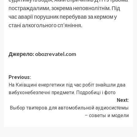
постраждалими, зокрема неповнолітнім. Під
час аварії порушник перебував за кермом у
стані алкогольного сп’яніння.
Джерело:
obozrevatel.com
Post
Previous:
На Київщині енергетики під час робіт знайшли два
navigation
вибухонебезпечні предмети. Подробиці і фото
Next:
Выбор твитеров для автомобильной аудиосистемы
– советы и модели