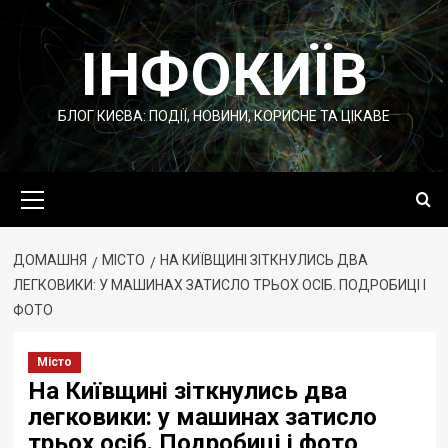
Перейти
до
ІНФОКИЇВ
вмісту
БЛОГ КИЄВА: ПОДІЇ, НОВИНИ, КОРИСНЕ ТА ЦІКАВЕ
Основне
меню
ДОМАШНЯ
МІСТО
НА КИЇВЩИНІ ЗІТКНУЛИСЬ ДВА
ЛЕГКОВИКИ: У МАШИНАХ ЗАТИСЛО ТРЬОХ ОСІБ. ПОДРОБИЦІ І
ФОТО
Місто
На Київщині зіткнулись два
легковики: у машинах затисло
трьох осіб. Подробиці і фото