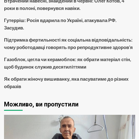
Втрачений навесні, знайдений в червні: Олег Котов, 4
роки в полоні, повернувся навіки.
Гутерріш: Росія вдарила по Україні, атакувала РФ.
Засудив.
Підтримка фертильності як соціальна відповідальність:
чому роботодавці говорять про репродуктивне здоров’я
Газоблок, цегла чи керамоблок: як обрати матеріал стін,
щоб будинок служив десятиліттями
Як обрати жіночу вишиванку, яка пасуватиме до різних
образів
Можливо, ви пропустили