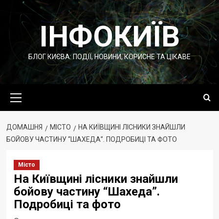
Перейти
до
ІНФОКИЇВ
вмісту
БЛОГ КИЄВА: ПОДІЇ, НОВИНИ, КОРИСНЕ ТА ЦІКАВЕ
Основне
меню
ДОМАШНЯ
МІСТО
НА КИЇВЩИНІ ЛІСНИКИ ЗНАЙШЛИ
БОЙОВУ ЧАСТИНУ “ШАХЕДА”. ПОДРОБИЦІ ТА ФОТО
Місто
На Київщині лісники знайшли
бойову частину “Шахеда”.
Подробиці та фото