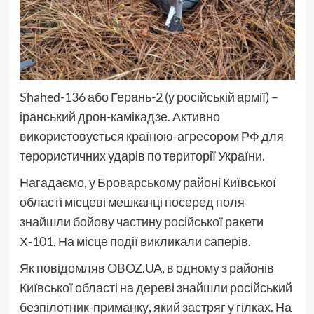
Shahed-136 або Герань-2 (у російській армії) –
іранський дрон-камікадзе. Активно
використовується країною-агресором РФ для
терористичних ударів по території України.
Нагадаємо, у Броварському районі Київської
області місцеві мешканці посеред поля
знайшли бойову частину російської ракети
Х-101. На місце події викликали саперів.
Як повідомляв OBOZ.UA, в одному з районів
Київської області на дереві знайшли російський
безпілотник-приманку, який застряг у гілках. На