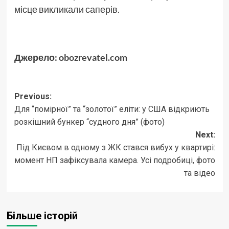
місце викликали саперів.
Джерело:
obozrevatel.com
Post
Previous:
Для “помірної” та “золотої” еліти: у США відкриють
navigation
розкішний бункер “судного дня” (фото)
Next:
Під Києвом в одному з ЖК стався вибух у квартирі:
момент НП зафіксувала камера. Усі подробиці, фото
та відео
Більше історій