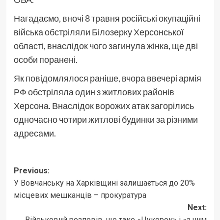
Нагадаємо, вночі 8 травня російські окупаційні
війська обстріляли Білозерку Херсонської
області, внаслідок чого загинула жінка, ще дві
особи поранені.
Як повідомлялося раніше, вчора ввечері армія
РФ обстріляла один з житлових районів
Херсона. Внаслідок ворожих атак загорілись
одночасно чотири житлові будинки за різними
адресами.
Post
Previous:
У Вовчанську на Харківщині залишається до 20%
navigation
місцевих мешканців – прокуратура
Next:
Військовий розповів, що таке «Цукорок» і «з чим