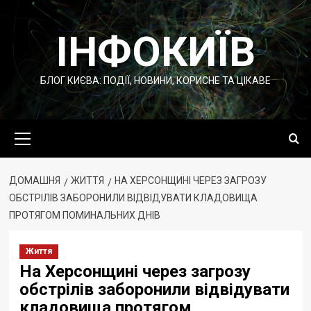
Перейти
до
ІНФОКИЇВ
вмісту
БЛОГ КИЄВА: ПОДІЇ, НОВИНИ, КОРИСНЕ ТА ЦІКАВЕ
Основне
меню
ДОМАШНЯ
ЖИТТЯ
НА ХЕРСОНЩИНІ ЧЕРЕЗ ЗАГРОЗУ
ОБСТРІЛІВ ЗАБОРОНИЛИ ВІДВІДУВАТИ КЛАДОВИЩА
ПРОТЯГОМ ПОМИНАЛЬНИХ ДНІВ
Життя
На Херсонщині через загрозу
обстрілів заборонили відвідувати
кладовища протягом