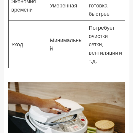
Экономия
Умеренная
готовка
времени
быстрее
Потребует
очистки
Минимальны
Уход
сетки,
й
вентиляции и
т.д.