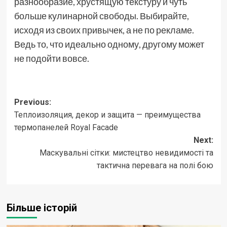
разнообразие, хрустящую текстуру и чуть
больше кулинарной свободы. Выбирайте,
исходя из своих привычек, а не по рекламе.
Ведь то, что идеально одному, другому может
не подойти вовсе.
Post
Previous:
Теплоизоляция, декор и защита — преимущества
navigation
термопанелей Royal Facade
Next:
Маскувальні сітки: мистецтво невидимості та
тактична перевага на полі бою
Більше історій