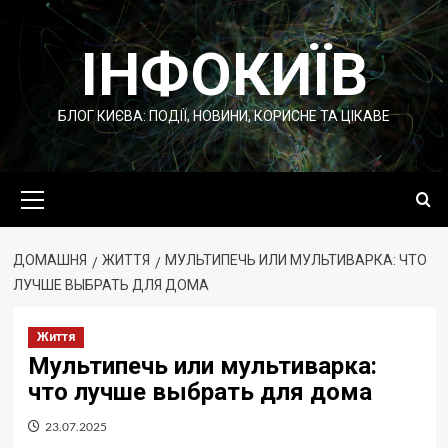
Перейти
до
ІНФОКИЇВ
вмісту
БЛОГ КИЄВА: ПОДІЇ, НОВИНИ, КОРИСНЕ ТА ЦІКАВЕ
Основне
меню
ДОМАШНЯ
ЖИТТЯ
МУЛЬТИПЕЧЬ ИЛИ МУЛЬТИВАРКА: ЧТО
ЛУЧШЕ ВЫБРАТЬ ДЛЯ ДОМА
Життя
Мультипечь или мультиварка:
что лучше выбрать для дома
23.07.2025