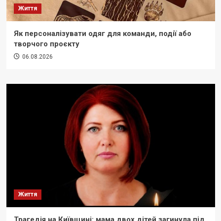
Життя
Як персоналізувати одяг для команди, події або
творчого проєкту
06.08.2026
Життя
Трагедія на Київщині: мама двох дітей загинула під