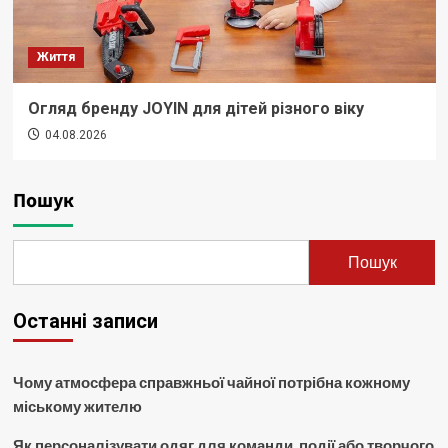
Життя
Огляд бренду JOYIN для дітей різного віку
04.08.2026
Пошук
Пошук
Останні записи
Чому атмосфера справжньої чайної потрібна кожному
міському жителю
Як персоналізувати одяг для команди, події або творчого