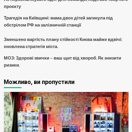
проєкту
Трагедія на Київщині: мама двох дітей загинула під
обстрілом РФ на залізничній станції
Зменшено вартість плану стійкості Києва майже вдвічі:
оновлена стратегія міста.
МОЗ: Здорові звички – ваш щит від хвороб. Як знизити
ризики.
Можливо, ви пропустили