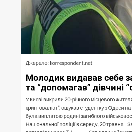
Джерело:
korrespondent.net
Молодик видавав себе за
та “допомагав” дівчині 
У Києві викрили 20-річного місцевого жител
криптовалют”, ошукав студентку з Одеси на
була виплатою родині загиблого військово
Національної поліції в середу, 20 травня. З