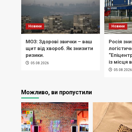
Новини
Новини
МОЗ: Здорові звички – ваш
Росія зн
щит від хвороб. Як знизити
логістич
ризики.
“Епіцент
із місця 
05.08.2026
05.08.202
Можливо, ви пропустили