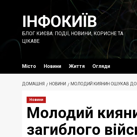
Перейти
до
ІНФОКИЇВ
вмісту
БЛОГ КИЄВА: ПОДІЇ, НОВИНИ, КОРИСНЕ ТА
ЦІКАВЕ
Місто
Новини
Життя
Огляди
ДОМАШНЯ
НОВИНИ
МОЛОДИЙ КИЯНИН ОШУКАВ ДОН
Новини
Молодий кияни
загиблого війс