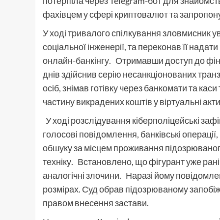
потерпіла через Telegram-бот для знайомс
фахівцем у сфері криптовалют та запропону
У ході тривалого спілкування зловмисник у
соціальної інженерії, та переконав її надати 
онлайн-банкінгу. Отримавши доступ до фіна
днів здійснив серію несанкціонованих транз
осіб, знімав готівку через банкомати та кас
частину викрадених коштів у віртуальні акт
У ході розслідування кіберполіцейські заф
голосові повідомлення, банківські операції,
обшуку за місцем проживання підозрюваног
техніку. Встановлено, що фігурант уже рані
аналогічні злочини. Наразі йому повідомле
розмірах. Суд обрав підозрюваному запобіжн
правом внесення застави.