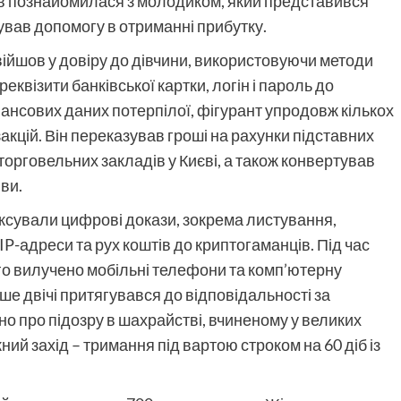
тв познайомилася з молодиком, який представився
вав допомогу в отриманні прибутку.
війшов у довіру до дівчини, використовуючи методи
реквізити банківської картки, логін і пароль до
нсових даних потерпілої, фігурант упродовж кількох
акцій. Він переказував гроші на рахунки підставних
и торговельних закладів у Києві, а також конвертував
иви.
іксували цифрові докази, зокрема листування,
 IP-адреси та рух коштів до криптогаманців. Під час
о вилучено мобільні телефони та комп’ютерну
ше двічі притягувався до відповідальності за
но про підозру в шахрайстві, вчиненому у великих
ий захід – тримання під вартою строком на 60 діб із