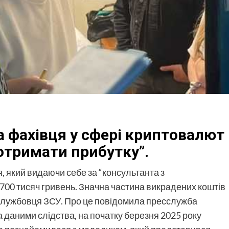
 фахівця у сфері криптовалют
“отримати прибутку”.
я, який видаючи себе за “консультанта з
 700 тисяч гривень. Значна частина викрадених коштів
службовця ЗСУ. Про це повідомила пресслужба
а даними слідства, на початку березня 2025 року