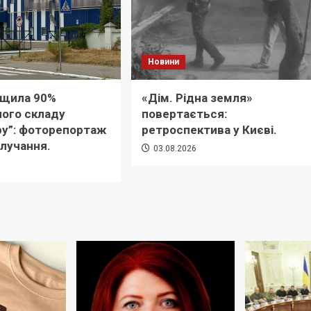
Новини
ищила 90%
«Дім. Рідна земля»
ного складу
повертається:
ру”: фоторепортаж
ретроспектива у Києві.
влучання.
03.08.2026
6