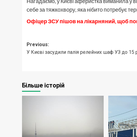
Нагадаємо, у Києві аферистка виманила у в
себе за тяжкохвору, яка нібито потребує те
Офіцер ЗСУ пішов на лікарняний, щоб по
Post
Previous:
У Києві засудили палія релейних шаф УЗ до 15 
navigation
Більше історій