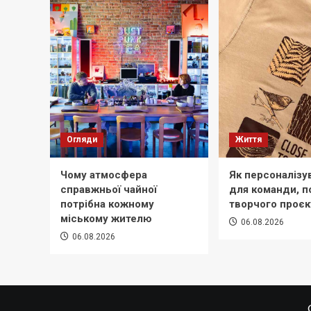
Огляди
Життя
Чому атмосфера
Як персоналізу
справжньої чайної
для команди, по
потрібна кожному
творчого проєк
міському жителю
06.08.2026
06.08.2026