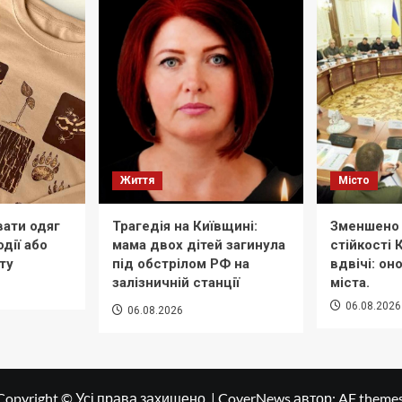
Життя
Місто
вати одяг
Трагедія на Київщині:
Зменшено 
дії або
мама двох дітей загинула
стійкості
ту
під обстрілом РФ на
вдвічі: он
залізничній станції
міста.
06.08.2026
06.08.2026
Copyright © Усі права захищено.
|
CoverNews
автор: AF themes