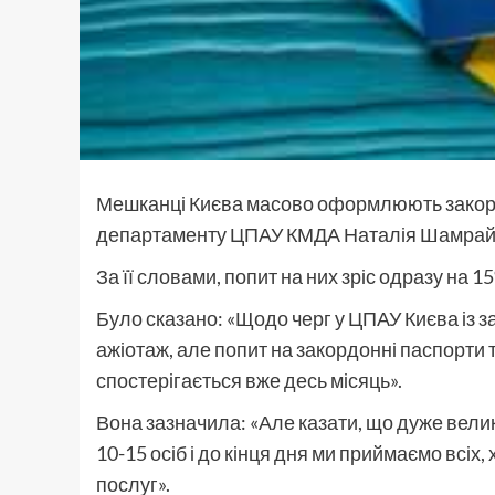
Мешканці Києва масово оформлюють закорд
департаменту ЦПАУ КМДА Наталія Шамрай в
За її словами, попит на них зріс одразу на 1
Було сказано: «Щодо черг у ЦПАУ Києва із з
ажіотаж, але попит на закордонні паспорти 
спостерігається вже десь місяць».
Вона зазначила: «Але казати, що дуже велик
10-15 осіб і до кінця дня ми приймаємо всіх
послуг».