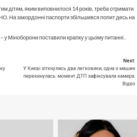
тим дітям, яким виповнилося 14 років, треба отримати
ЗНО. На закордонні паспорти збільшився попит десь на
 – у Міноборони поставили крапку у цьому питанні .
Next:
ьку
У Києві зіткнулись два легковики, одна з машин
перекинулась: момент ДТП зафіксувала камера.
Відео