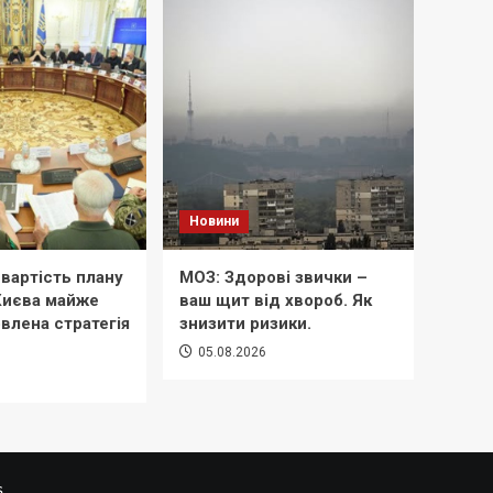
Новини
вартість плану
МОЗ: Здорові звички –
 Києва майже
ваш щит від хвороб. Як
овлена стратегія
знизити ризики.
05.08.2026
.