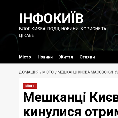
Перейти
до
ІНФОКИЇВ
вмісту
БЛОГ КИЄВА: ПОДІЇ, НОВИНИ, КОРИСНЕ ТА
ЦІКАВЕ
Місто
Новини
Життя
Огляди
ДОМАШНЯ
МІСТО
МЕШКАНЦІ КИЄВА МАСОВО КИНУ
Місто
Мешканці Києв
кинулися отри