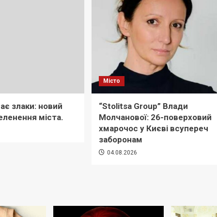
Місто
ає злаки: новий
“Stolitsa Group” Влади
еленення міста.
Молчанової: 26-поверховий
хмарочос у Києві всупереч
6
заборонам
04.08.2026