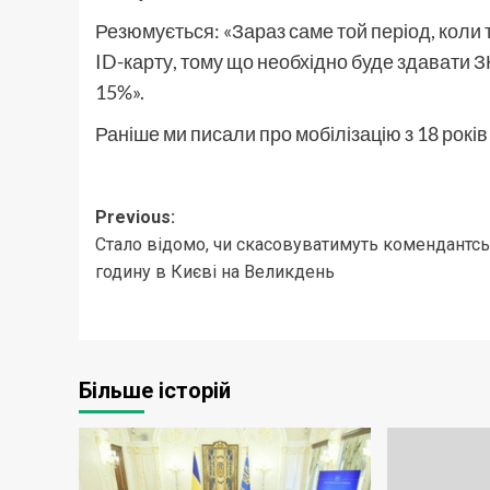
Резюмується: «Зараз саме той період, коли 
ID-карту, тому що необхідно буде здавати 
15%».
Раніше ми писали про мобілізацію з 18 років
Post
Previous:
Стало відомо, чи скасовуватимуть комендантс
navigation
годину в Києві на Великдень
Більше історій