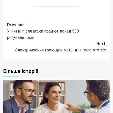
Post
Previous:
У Києві після атаки працює понад 530
navigation
рятувальників
Next:
Электрические греющие маты для пола: что это
Більше історій