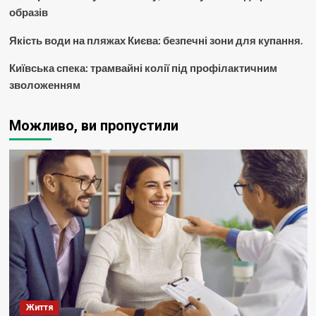
образів
Якість води на пляжах Києва: безпечні зони для купання.
Київська спека: трамвайні колії під профілактичним
зволоженням
Можливо, ви пропустили
Життя