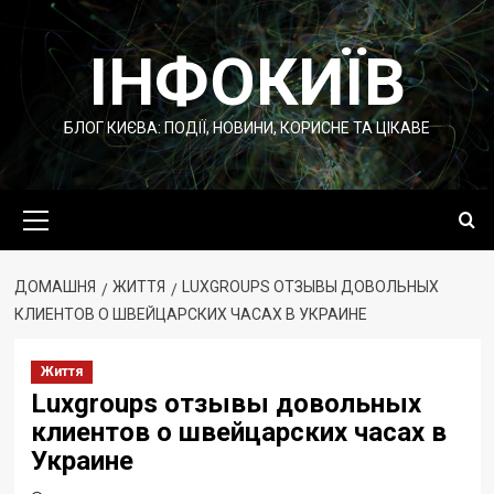
Перейти
до
ІНФОКИЇВ
вмісту
БЛОГ КИЄВА: ПОДІЇ, НОВИНИ, КОРИСНЕ ТА ЦІКАВЕ
Основне
меню
ДОМАШНЯ
ЖИТТЯ
LUXGROUPS ОТЗЫВЫ ДОВОЛЬНЫХ
КЛИЕНТОВ О ШВЕЙЦАРСКИХ ЧАСАХ В УКРАИНЕ
Життя
Luxgroups отзывы довольных
клиентов о швейцарских часах в
Украине