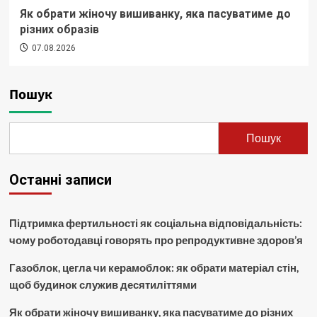
Як обрати жіночу вишиванку, яка пасуватиме до
різних образів
07.08.2026
Пошук
Пошук
Останні записи
Підтримка фертильності як соціальна відповідальність:
чому роботодавці говорять про репродуктивне здоров’я
Газоблок, цегла чи керамоблок: як обрати матеріал стін,
щоб будинок служив десятиліттями
Як обрати жіночу вишиванку, яка пасуватиме до різних