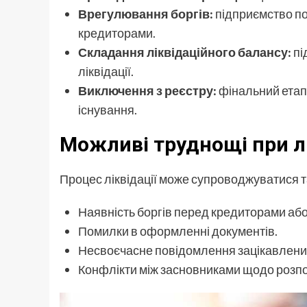
Врегулювання боргів:
підприємство по
кредиторами.
Складання ліквідаційного балансу:
пі
ліквідації.
Виключення з реєстру:
фінальний етап,
існування.
Можливі труднощі при лі
Процес ліквідації може супроводжуватися 
Наявність боргів перед кредиторами аб
Помилки в оформленні документів.
Несвоєчасне повідомлення зацікавлених
Конфлікти між засновниками щодо розпод