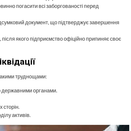
винно погасити всі заборгованості перед
дсумковий документ, що підтверджує завершення
 після якого підприємство офіційно припиняє своє
квідації
такими труднощами:
о державними органами.
 сторін.
ілу активів.