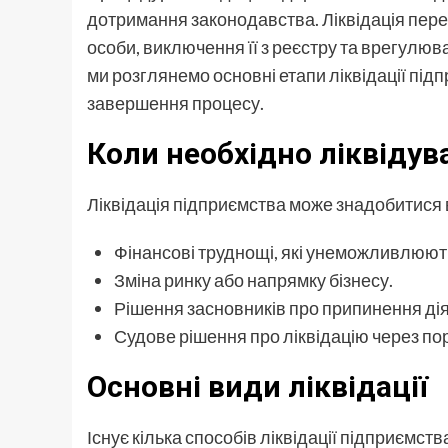
дотримання законодавства. Ліквідація пер
особи, виключення її з реєстру та врегулюв
ми розглянемо основні етапи ліквідації під
завершення процесу.
Коли необхідно ліквіду
Ліквідація підприємства може знадобитися 
Фінансові труднощі, які унеможливлюют
Зміна ринку або напрямку бізнесу.
Рішення засновників про припинення дія
Судове рішення про ліквідацію через п
Основні види ліквідації
Існує кілька способів ліквідації підприємств