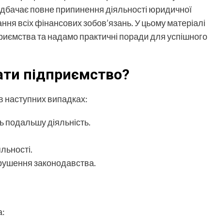
едбачає повне припинення діяльності юридичної
ання всіх фінансових зобов’язань. У цьому матеріалі
приємства та надамо практичні поради для успішного
вати підприємство?
в наступних випадках:
ь подальшу діяльність.
льності.
орушення законодавства.
а: