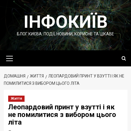
Перейти
до
ІНФОКИЇВ
вмісту
БЛОГ КИЄВА: ПОДІЇ, НОВИНИ, КОРИСНЕ ТА ЦІКАВЕ
Основне
меню
ДОМАШНЯ
ЖИТТЯ
ЛЕОПАРДОВИЙ ПРИНТ У ВЗУТТІ І ЯК НЕ
ПОМИЛИТИСЯ З ВИБОРОМ ЦЬОГО ЛІТА
Життя
Леопардовий принт у взутті і як
не помилитися з вибором цього
літа