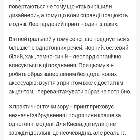
повертаються не тому що «так вирішили
дизайнери», а тому що вони справді працюють
в одязі. Леопардовий принт – один із таких.
Він нейтральний у тому сенсі, що поєднується з
більшістю однотонних речей. Чорний, бежевий,
білий, хакі, темно-синій – леопард органічно
вписується в ці поєднання. При цьому він
робить образ завершеним без додаткових
аксесуарів: взуття з принтом вже є достатнім
акцентом, і перевантажувати образ не потрібно.
З практичної точки зору – принт приховує
незначні забруднення і подряпини краще за
однотонні моделі. Для Києва, де вулиці не
завжди ідеальні, це неочевидна, але реальна