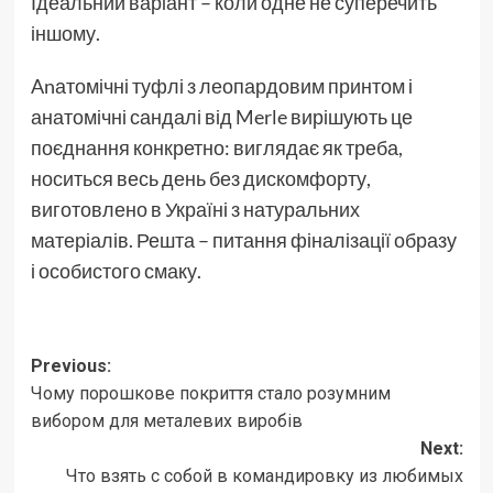
Ідеальний варіант – коли одне не суперечить
іншому.
Anатомічні туфлі з леопардовим принтом і
анатомічні сандалі від Merle вирішують це
поєднання конкретно: виглядає як треба,
носиться весь день без дискомфорту,
виготовлено в Україні з натуральних
матеріалів. Решта – питання фіналізації образу
і особистого смаку.
Post
Previous:
Чому порошкове покриття стало розумним
navigation
вибором для металевих виробів
Next:
Что взять с собой в командировку из любимых