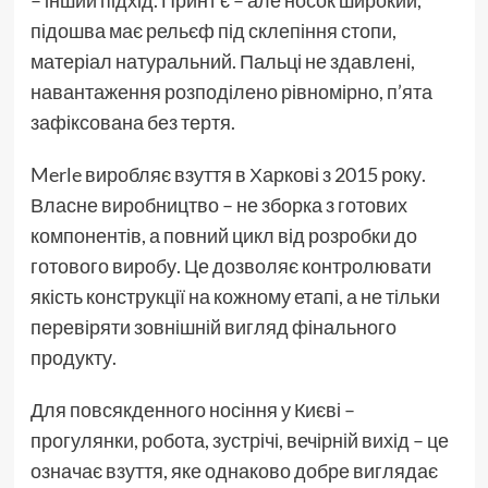
– інший підхід. Принт є – але носок широкий,
підошва має рельєф під склепіння стопи,
матеріал натуральний. Пальці не здавлені,
навантаження розподілено рівномірно, п’ята
зафіксована без тертя.
Merle виробляє взуття в Харкові з 2015 року.
Власне виробництво – не зборка з готових
компонентів, а повний цикл від розробки до
готового виробу. Це дозволяє контролювати
якість конструкції на кожному етапі, а не тільки
перевіряти зовнішній вигляд фінального
продукту.
Для повсякденного носіння у Києві –
прогулянки, робота, зустрічі, вечірній вихід – це
означає взуття, яке однаково добре виглядає