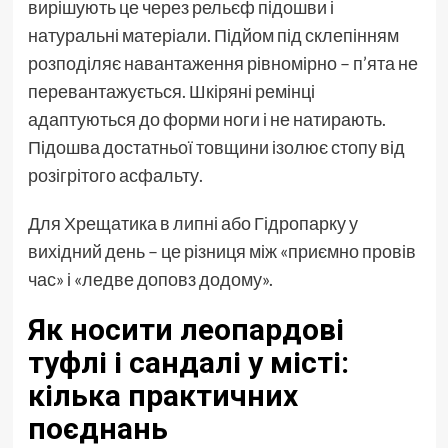
вирішують це через рельєф підошви і
натуральні матеріали. Підйом під склепінням
розподіляє навантаження рівномірно – п’ята не
перевантажується. Шкіряні ремінці
адаптуються до форми ноги і не натирають.
Підошва достатньої товщини ізолює стопу від
розігрітого асфальту.
Для Хрещатика в липні або Гідропарку у
вихідний день – це різниця між «приємно провів
час» і «ледве доповз додому».
Як носити леопардові
туфлі і сандалі у місті:
кілька практичних
поєднань