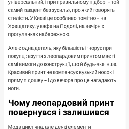
універсальний, і при правильному підборі – той
самий «акцент без зусиль», про який говорять
стилісти. У Києві це особливо помітно – на
Хрещатику, у кафе на Подолі, на вечірніх
прогулянках набережною.
Але є одна деталь, яку більшість ігнорує при
покупці: взуття з леопардовим принтом має ті
самі вимоги до конструкції, що й будь-яке інше.
Красивий принт не компенсує вузький носок і
пряму підошву – і до вечора про це нагадають
ноги.
Чому леопардовий принт
повернувся і залишився
Мода циклічна, але деякі елементи