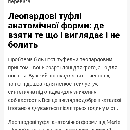
перевага.
Леопардові туфлі
анатомічної форми: де
взяти те що і виглядає і не
болить
Проблема більшості туфель з леопардовим
принтом – вони розроблені для фото, а не для
носіння. Вузький носок «для витонченості»,
тонка підошва «для легкості силуету»,
синтетична підкладка «для зниження
собівартості». Все це виглядає добре в каталозі
і погано відчувається після трьох годин у місті.
Леопардові туфлі анатомічної форми
від Merle