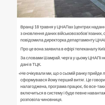
Вранці 18 травня у ЦНАПах
(
центрах наданн
з оновлення даних військовозобов’язаних, 
повідомила директорка департаменту ЦНАП
Про це вона заявила в ефірі телеканалу Киї
За словами Шамрай. черга у цьому ЦНАПі нев
дані в ТЦК.
«
Не очікували ми, що о сьомій ранку прийде 
сформувався йому перший витяг. Це говори
налагоджена, програма працює, бо все-так
включиться в систему і буде певне навантаже
розповіла чиновниця.