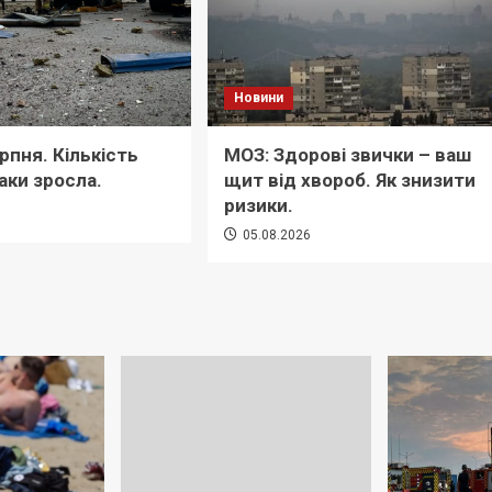
Новини
ерпня. Кількість
МОЗ: Здорові звички – ваш
аки зросла.
щит від хвороб. Як знизити
ризики.
6
05.08.2026