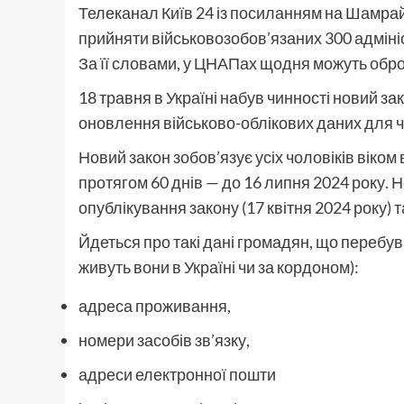
Телеканал Київ 24 із посиланням на Шамрай 
прийняти військовозобов’язаних 300 адмініс
За її словами, у ЦНАПах щодня можуть обро
18 травня в Україні набув чинності новий за
оновлення військово-облікових даних для чо
Новий закон зобов’язує усіх чоловіків віком 
протягом 60 днів — до 16 липня 2024 року. Н
опублікування закону
(
17 квітня 2024 року) 
Йдеться про такі дані громадян, що перебув
живуть вони в Україні чи за кордоном):
адреса проживання,
номери засобів зв’язку,
адреси електронної пошти