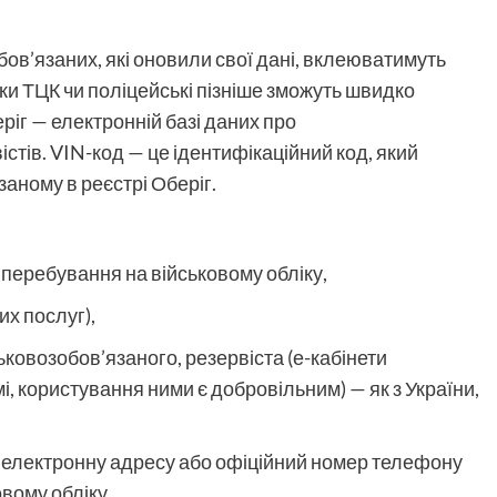
бов’язаних, які оновили свої дані, вклеюватимуть
ки ТЦК чи поліцейські пізніше зможуть швидко
ріг — електронній базі даних про
істів. VIN-код — це ідентифікаційний код, який
аному в реєстрі Оберіг.
м перебування на військовому обліку,
х послуг),
ьковозобов’язаного, резервіста
(
е-кабінети
, користування ними є добровільним) — як з України,
у електронну адресу або офіційний номер телефону
вому обліку.