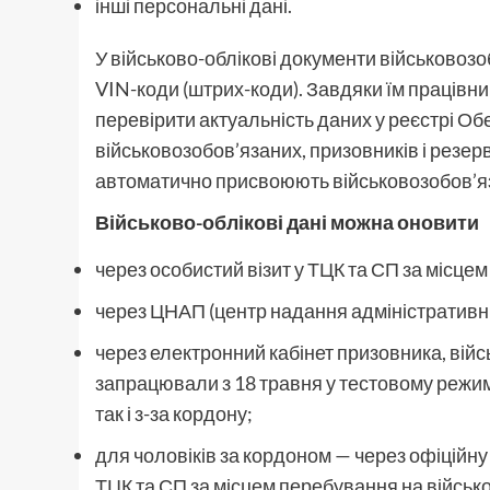
інші персональні дані.
У військово-облікові документи військовозо
VIN-коди
(
штрих-коди). Завдяки їм працівни
перевірити актуальність даних у реєстрі Обе
військовозобов’язаних, призовників і резерв
автоматично присвоюють військовозобов’яз
Військово-облікові дані можна оновити
через особистий візит у ТЦК та СП за місце
через ЦНАП
(
центр надання адміністративни
через електронний кабінет призовника, війс
запрацювали з 18 травня у тестовому режимі
так і з-за кордону;
для чоловіків за кордоном — через офіційн
ТЦК та СП за місцем перебування на військо