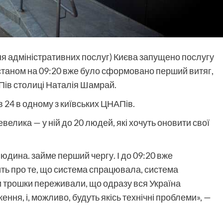
я адміністративних послуг) Києва запущено послугу
станом на 09:20 вже було сформовано перший витяг,
ів столиці Наталія Шамрай.
в 24 в одному з київських ЦНАПів.
елика — у ній до 20 людей, які хочуть оновити свої
людина. займе перший чергу. І до 09:20 вже
ть про те, що система спрацювала, система
и трошки переживали, що одразу вся Україна
ння, і, можливо, будуть якісь технічні проблеми», —