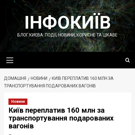
Перейти
до
ІНФОКИЇВ
вмісту
БЛОГ КИЄВА: ПОДІЇ, НОВИНИ, КОРИСНЕ ТА ЦІКАВЕ
Основне
меню
ДОМАШНЯ
НОВИНИ
КИЇВ ПЕРЕПЛАТИВ 160 МЛН ЗА
ТРАНСПОРТУВАННЯ ПОДАРОВАНИХ ВАГОНІВ
Новини
Київ переплатив 160 млн за
транспортування подарованих
вагонів