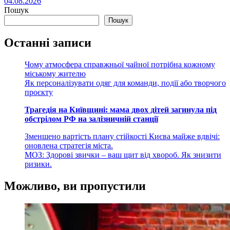
04.08.2026
Пошук
Пошук
Останні записи
Чому атмосфера справжньої чайної потрібна кожному
міському жителю
Як персоналізувати одяг для команди, події або творчого
проєкту
Трагедія на Київщині: мама двох дітей загинула під
обстрілом РФ на залізничній станції
Зменшено вартість плану стійкості Києва майже вдвічі:
оновлена стратегія міста.
МОЗ: Здорові звички – ваш щит від хвороб. Як знизити
ризики.
Можливо, ви пропустили