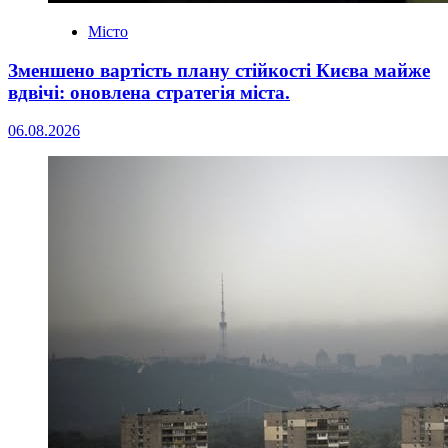
Місто
Зменшено вартість плану стійкості Києва майже
вдвічі: оновлена стратегія міста.
06.08.2026