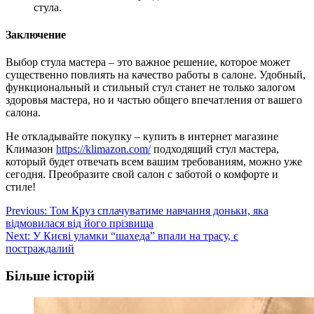
стула.
Заключение
Выбор стула мастера – это важное решение, которое может
существенно повлиять на качество работы в салоне. Удобный,
функциональный и стильный стул станет не только залогом
здоровья мастера, но и частью общего впечатления от вашего
салона.
Не откладывайте покупку – купить в интернет магазине
Климазон
https://klimazon.com/
подходящий стул мастера,
который будет отвечать всем вашим требованиям, можно уже
сегодня. Преобразите свой салон с заботой о комфорте и
стиле!
Post
Previous:
Том Круз сплачуватиме навчання доньки, яка
відмовилася від його прізвища
navigation
Next:
У Києві уламки “шахеда” впали на трасу, є
постраждалий
Більше історій