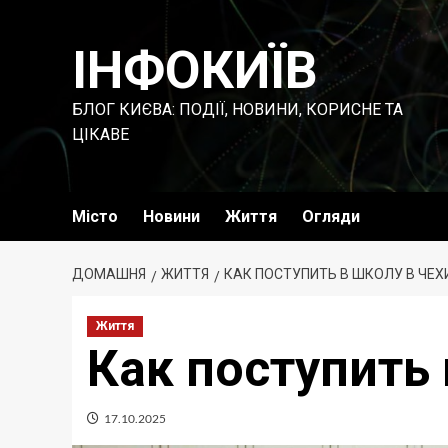
Перейти
до
ІНФОКИЇВ
вмісту
БЛОГ КИЄВА: ПОДІЇ, НОВИНИ, КОРИСНЕ ТА
ЦІКАВЕ
Місто
Новини
Життя
Огляди
ДОМАШНЯ
ЖИТТЯ
КАК ПОСТУПИТЬ В ШКОЛУ В ЧЕХ
Життя
Как поступить 
17.10.2025