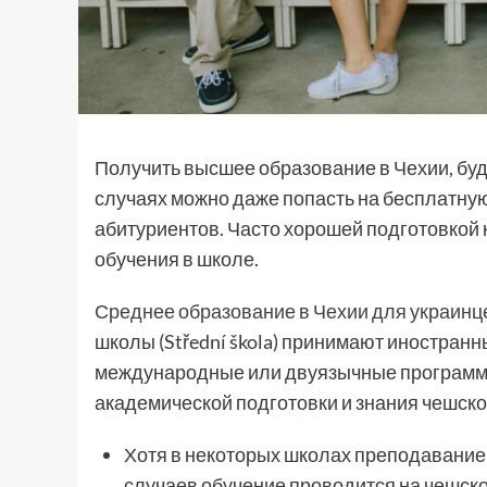
Получить высшее образование в Чехии, буд
случаях можно даже попасть на бесплатную
абитуриентов. Часто хорошей подготовкой 
обучения в школе.
Среднее образование в Чехии для украинц
школы (Střední škola) принимают иностранн
международные или двуязычные программы.
академической подготовки и знания чешско
Хотя в некоторых школах преподавание 
случаев обучение проводится на чешско