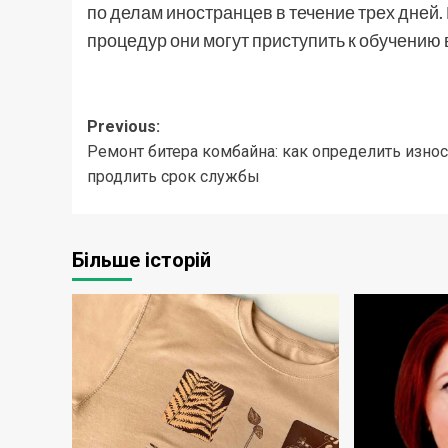
по делам иностранцев в течение трех дней
процедур они могут приступить к обучению в 
Post
Previous:
Ремонт битера комбайна: как определить износ
navigation
продлить срок службы
Більше історій