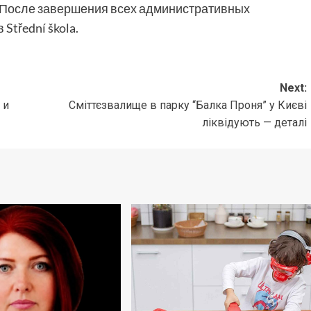
. После завершения всех административных
Střední škola.
Next:
 и
Сміттєзвалище в парку “Балка Проня” у Києві
ліквідують — деталі