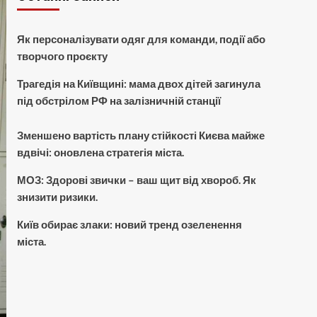
Як персоналізувати одяг для команди, події або
творчого проєкту
Трагедія на Київщині: мама двох дітей загинула
під обстрілом РФ на залізничній станції
Зменшено вартість плану стійкості Києва майже
вдвічі: оновлена стратегія міста.
МОЗ: Здорові звички – ваш щит від хвороб. Як
знизити ризики.
Київ обирає злаки: новий тренд озеленення
міста.