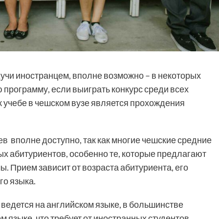
учи иностранцем, вполне возможно – в некоторых
 программу, если выиграть конкурс среди всех
к учебе в чешском вузе является прохождения
ев
вполне доступно, так как многие чешские средние
ых абитуриентов, особенно те, которые предлагают
 Прием зависит от возраста абитуриента, его
го языка.
ведется на английском языке, в большинстве
м языке, что требует от иностранных студентов