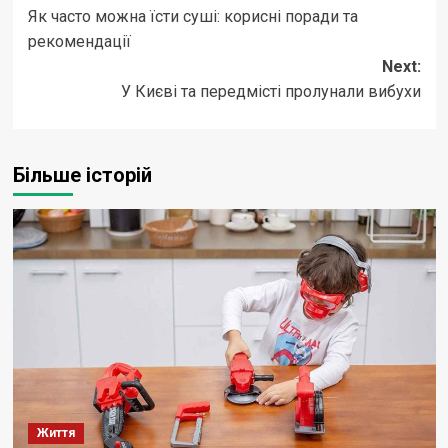
Як часто можна їсти суші: корисні поради та
navigation
рекомендації
Next:
У Києві та передмісті пролунали вибухи
Більше історій
Життя