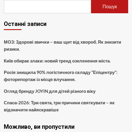
Пошук
Останні записи
МОЗ: Здорові звички – ваш щит від хвороб. Як знизити
ризики.
Київ обирає злаки: новий тренд озеленення міста.
Росія знищила 90% логістичного складу “Епіцентру”:
фоторепортаж із місця влучання.
Огляд бренду JOYIN для дітей різного віку
Спаса-2026: Три свята, три причини святкувати – як
відзначити найяскравіше
Можливо, ви пропустили