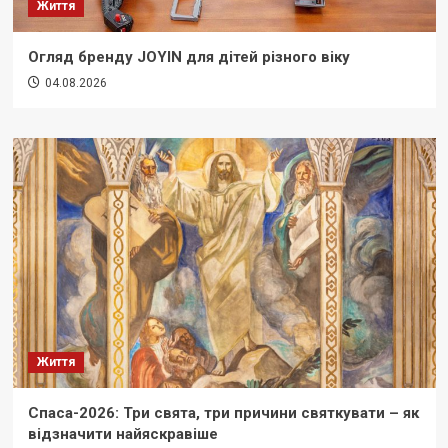
Життя
Огляд бренду JOYIN для дітей різного віку
04.08.2026
Життя
Спаса-2026: Три свята, три причини святкувати – як
відзначити найяскравіше