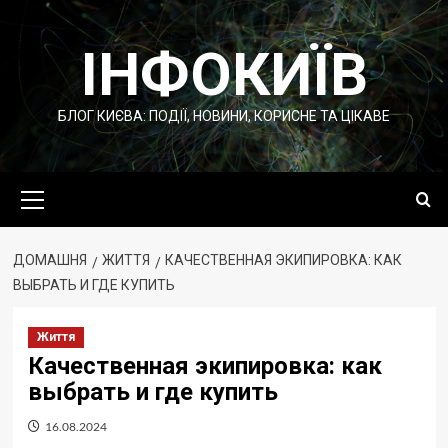
Перейти
до
ІНФОКИЇВ
вмісту
БЛОГ КИЄВА: ПОДІЇ, НОВИНИ, КОРИСНЕ ТА ЦІКАВЕ
Основне
меню
ДОМАШНЯ
ЖИТТЯ
КАЧЕСТВЕННАЯ ЭКИПИРОВКА: КАК
ВЫБРАТЬ И ГДЕ КУПИТЬ
Життя
Качественная экипировка: как
выбрать и где купить
16.08.2024