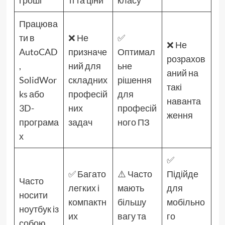
Працюва
ти в
❌ Не
✅
❌ Не
AutoCAD
призначе
Оптимал
розрахов
,
ний для
ьне
аний на
SolidWor
складних
рішення
такі
ks або
професій
для
наванта
3D-
них
професій
ження
програма
задач
ного ПЗ
х
✅
✅ Багато
⚠️ Часто
Підійде
Часто
легких і
мають
для
носити
компактн
більшу
мобільно
ноутбук із
их
вагу та
го
собою