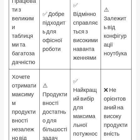
Працюва
✅
ти з
⚠️
✅ Добре
Відмінно
великим
Залежит
підходит
справляє
и
ь від
ь для
ться з
таблиця
конфігур
офісної
високими
ми та
ації
роботи
наванта
багатоза
ноутбука
женнями
дачністю
Хочете
✅
отримати
⚠️
Найкращ
❌ Не
максиму
Продукти
ий вибір
орієнтов
м
вності
для
аний на
продукти
достатнь
максима
високу
вності
о для
льної
продукти
незалеж
більшості
потужнос
вність
но від
задач