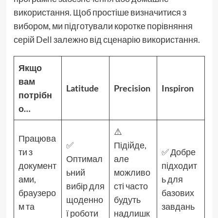
використання. Щоб простіше визначитися з
вибором, ми підготували коротке порівняння
серій Dell залежно від сценарію використання.
Якщо
вам
Latitude
Precision
Inspiron
потрібн
о…
⚠️
Працюва
✅
Підійде,
ти з
✅ Добре
Оптимал
але
документ
підходит
ьний
можливо
ами,
ь для
вибір для
сті часто
браузеро
базових
щоденно
будуть
м та
завдань
ї роботи
надлишк