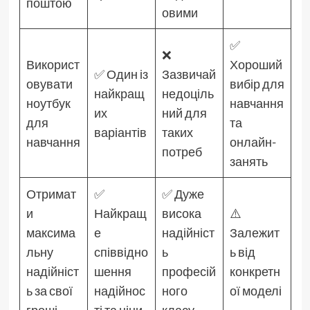
поштою
овими
✅
❌
Використ
Хороший
✅ Один із
Зазвичай
овувати
вибір для
найкращ
недоціль
ноутбук
навчання
их
ний для
для
та
варіантів
таких
навчання
онлайн-
потреб
занять
Отримат
✅
✅ Дуже
и
Найкращ
висока
⚠️
максима
е
надійніст
Залежит
льну
співвідно
ь
ь від
надійніст
шення
професій
конкретн
ь за свої
надійнос
ного
ої моделі
гроші
ті та ціни
класу