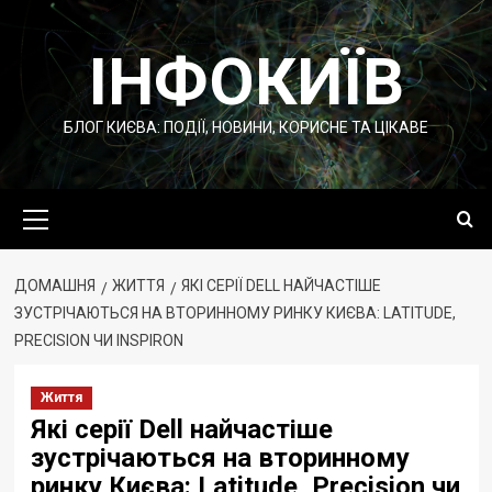
Перейти
до
ІНФОКИЇВ
вмісту
БЛОГ КИЄВА: ПОДІЇ, НОВИНИ, КОРИСНЕ ТА ЦІКАВЕ
Основне
меню
ДОМАШНЯ
ЖИТТЯ
ЯКІ СЕРІЇ DELL НАЙЧАСТІШЕ
ЗУСТРІЧАЮТЬСЯ НА ВТОРИННОМУ РИНКУ КИЄВА: LATITUDE,
PRECISION ЧИ INSPIRON
Життя
Які серії Dell найчастіше
зустрічаються на вторинному
ринку Києва: Latitude, Precision чи