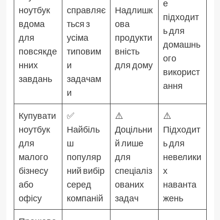
е
ноутбук
справляє
Надлишк
підходит
вдома
ться з
ова
ь для
для
усіма
продукти
домашнь
повсякде
типовим
вність
ого
нних
и
для дому
використ
завдань
задачам
ання
и
Купувати
✅
⚠️
⚠️
ноутбук
Найбіль
Доцільни
Підходит
для
ш
й лише
ь для
малого
популяр
для
невелики
бізнесу
ний вибір
спеціаліз
х
або
серед
ованих
наванта
офісу
компаній
задач
жень