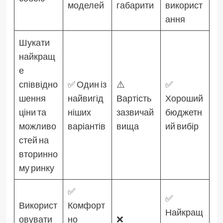
моделей
габарити
використ
ання
Шукати
найкращ
е
співвідно
✅ Один із
⚠️
✅
шення
найвигід
Вартість
Хороший
ціни та
ніших
зазвичай
бюджетн
можливо
варіантів
вища
ий вибір
стей на
вторинно
му ринку
✅
✅
Використ
Комфорт
Найкращ
овувати
но
❌