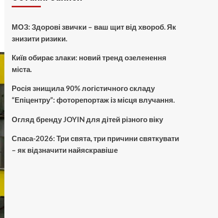
МОЗ: Здорові звички – ваш щит від хвороб. Як
знизити ризики.
Київ обирає злаки: новий тренд озеленення
міста.
Росія знищила 90% логістичного складу
“Епіцентру”: фоторепортаж із місця влучання.
Огляд бренду JOYIN для дітей різного віку
Спаса-2026: Три свята, три причини святкувати
– як відзначити найяскравіше