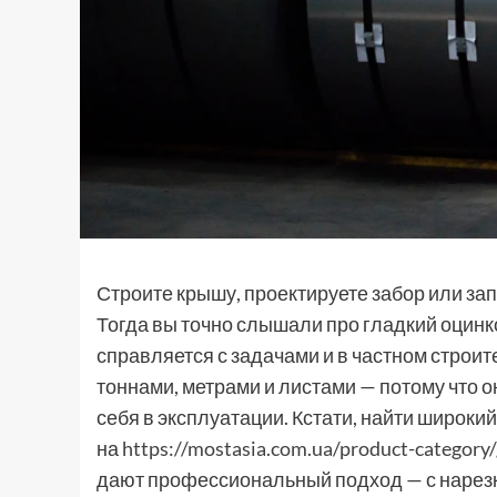
Строите крышу, проектируете забор или за
Тогда вы точно слышали про гладкий оцин
справляется с задачами и в частном строи
тоннами, метрами и листами — потому что о
себя в эксплуатации. Кстати, найти широк
на
https://mostasia.com.ua/product-category/g
дают профессиональный подход — с нарезко