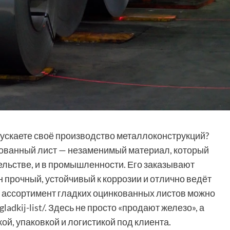
пускаете своё производство металлоконструкций?
кованный лист — незаменимый материал, который
тельстве, и в промышленности. Его заказывают
н прочный, устойчивый к коррозии и отлично ведёт
ий ассортимент гладких оцинкованных листов можно
ladkij-list/
. Здесь не просто «продают железо», а
й, упаковкой и логистикой под клиента.