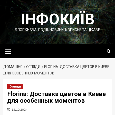
Перейти
до
ІНФОКИЇВ
вмісту
БЛОГ КИЄВА: ПОДІЇ, НОВИНИ, КОРИСНЕ ТА ЦІКАВЕ
Основне
меню
ДОМАШНЯ
ОГЛЯДИ
FLORINA: ДОСТАВКА ЦВЕТОВ В КИЕВЕ
ДЛЯ ОСОБЕННЫХ МОМЕНТОВ
Огляди
Florina: Доставка цветов в Киеве
для особенных моментов
15.10.2024