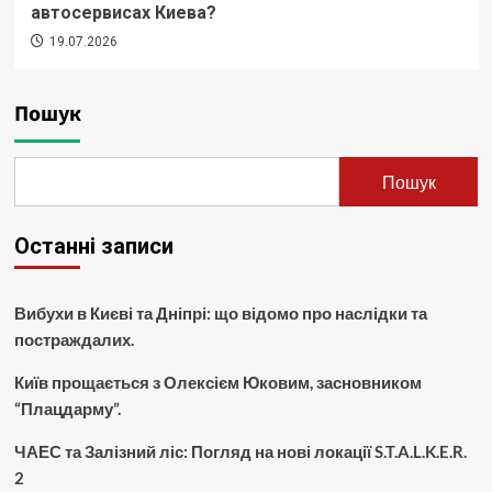
автосервисах Киева?
19.07.2026
Пошук
Пошук
Останні записи
Вибухи в Києві та Дніпрі: що відомо про наслідки та
постраждалих.
Київ прощається з Олексієм Юковим, засновником
“Плацдарму”.
ЧАЕС та Залізний ліс: Погляд на нові локації S.T.A.L.K.E.R.
2