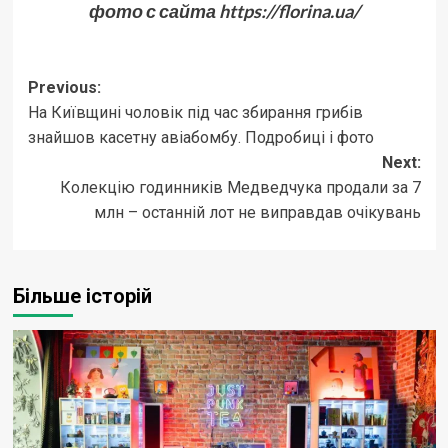
фото с сайта https://florina.ua/
Post
Previous:
На Київщині чоловік під час збирання грибів
navigation
знайшов касетну авіабомбу. Подробиці і фото
Next:
Колекцію годинників Медведчука продали за 7
млн ​​– останній лот не виправдав очікувань
Більше історій