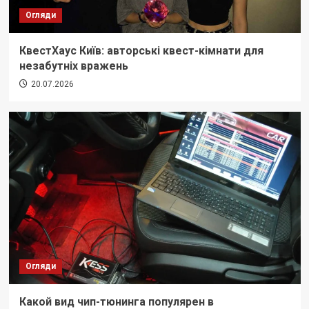
Огляди
КвестХаус Київ: авторські квест-кімнати для
незабутніх вражень
20.07.2026
Огляди
Какой вид чип-тюнинга популярен в