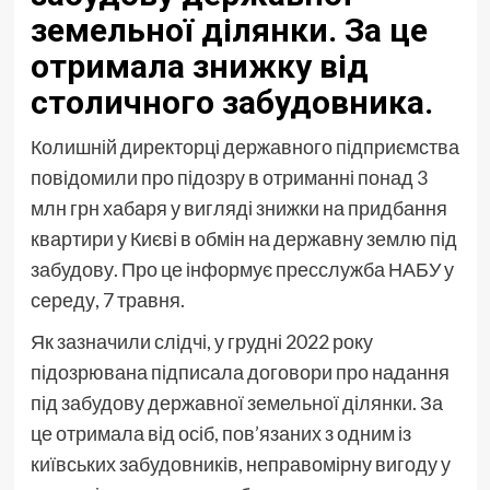
земельної ділянки. За це
отримала знижку від
столичного забудовника.
Колишній директорці державного підприємства
повідомили про підозру в отриманні понад 3
млн грн хабаря у вигляді знижки на придбання
квартири у Києві в обмін на державну землю під
забудову. Про це інформує пресслужба НАБУ у
середу, 7 травня.
Як зазначили слідчі, у грудні 2022 року
підозрювана підписала договори про надання
під забудову державної земельної ділянки. За
це отримала від осіб, пов’язаних з одним із
київських забудовників, неправомірну вигоду у