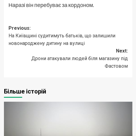
Наразі він перебуває за кордоном.
Post
Previous:
На Київщині судитимуть батьків, що залишили
navigation
новонароджену дитину на вулиці
Next:
Дрони атакували людей біля магазину під
Фастовом
Більше історій