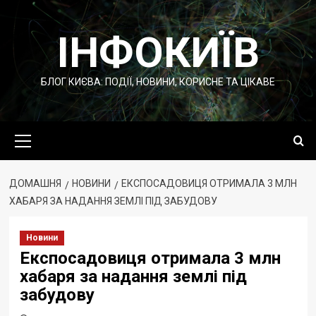
Перейти
до
ІНФОКИЇВ
вмісту
БЛОГ КИЄВА: ПОДІЇ, НОВИНИ, КОРИСНЕ ТА ЦІКАВЕ
Основне
меню
ДОМАШНЯ
НОВИНИ
ЕКСПОСАДОВИЦЯ ОТРИМАЛА 3 МЛН
ХАБАРЯ ЗА НАДАННЯ ЗЕМЛІ ПІД ЗАБУДОВУ
Новини
Експосадовиця отримала 3 млн
хабаря за надання землі під
забудову