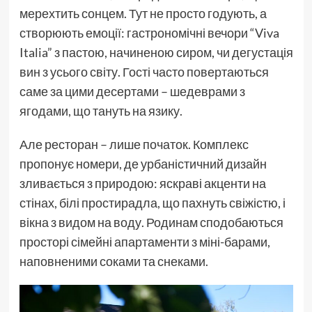
мерехтить сонцем. Тут не просто годують, а
створюють емоції: гастрономічні вечори “Viva
Italia” з пастою, начиненою сиром, чи дегустація
вин з усього світу. Гості часто повертаються
саме за цими десертами – шедеврами з
ягодами, що тануть на язику.
Але ресторан – лише початок. Комплекс
пропонує номери, де урбаністичний дизайн
зливається з природою: яскраві акценти на
стінах, білі простирадла, що пахнуть свіжістю, і
вікна з видом на воду. Родинам сподобаються
просторі сімейні апартаменти з міні-барами,
наповненими соками та снеками.