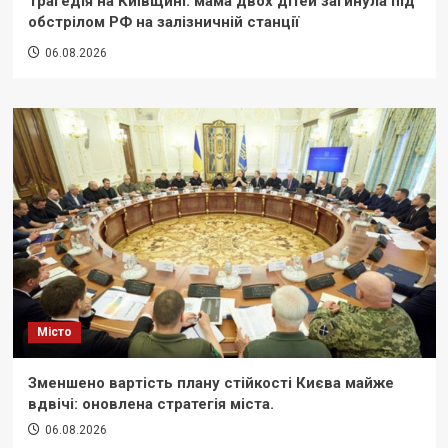
Трагедія на Київщині: мама двох дітей загинула під
обстрілом РФ на залізничній станції
06.08.2026
Місто
Зменшено вартість плану стійкості Києва майже
вдвічі: оновлена стратегія міста.
06.08.2026