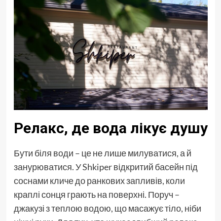
Релакс, де вода лікує душу
Бути біля води – це не лише милуватися, а й
занурюватися. У Shkiper відкритий басейн під
соснами кличе до ранкових запливів, коли
краплі сонця грають на поверхні. Поруч –
джакузі з теплою водою, що масажує тіло, ніби