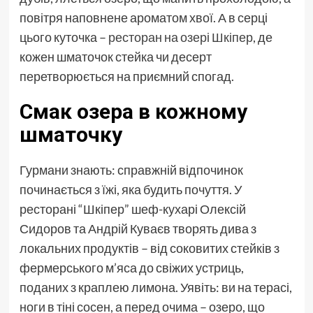
повітря наповнене ароматом хвої. А в серці
цього куточка –
ресторан на озері Шкіпер
, де
кожен шматочок стейка чи десерт
перетворюється на приємний спогад.
Смак озера в кожному
шматочку
Гурмани знають: справжній відпочинок
починається з їжі, яка будить почуття. У
ресторані “Шкіпер” шеф-кухарі Олексій
Сидоров та Андрій Куваєв творять дива з
локальних продуктів – від соковитих стейків з
фермерського м’яса до свіжих устриць,
поданих з краплею лимона. Уявіть: ви на терасі,
ноги в тіні сосен, а перед очима – озеро, що