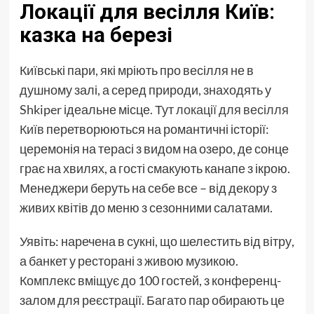
Локації для весілля Київ:
казка на березі
Київські пари, які мріють про весілля не в
душному залі, а серед природи, знаходять у
Shkiper ідеальне місце. Тут
локації для весілля
Київ
перетворюються на романтичні історії:
церемонія на терасі з видом на озеро, де сонце
грає на хвилях, а гості смакують канапе з ікрою.
Менеджери беруть на себе все – від декору з
живих квітів до меню з сезонними салатами.
Уявіть: наречена в сукні, що шелестить від вітру,
а банкет у ресторані з живою музикою.
Комплекс вміщує до 100 гостей, з конференц-
залом для реєстрації. Багато пар обирають це