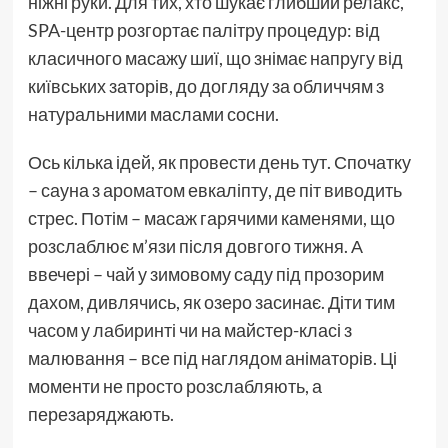
ніжні руки. Для тих, хто шукає глибший релакс,
SPA-центр розгортає палітру процедур: від
класичного масажу шиї, що знімає напругу від
київських заторів, до догляду за обличчям з
натуральними маслами сосни.
Ось кілька ідей, як провести день тут. Спочатку
– сауна з ароматом евкаліпту, де піт виводить
стрес. Потім – масаж гарячими каменями, що
розслаблює м’язи після довгого тижня. А
ввечері – чай у зимовому саду під прозорим
дахом, дивлячись, як озеро засинає. Діти тим
часом у лабиринті чи на майстер-класі з
малювання – все під наглядом аніматорів. Ці
моменти не просто розслабляють, а
перезаряджають.