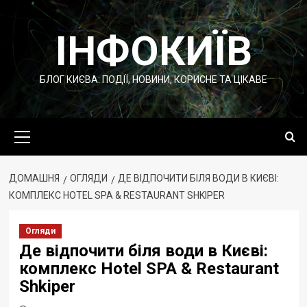
Перейти
до
ІНФОКИЇВ
вмісту
БЛОГ КИЄВА: ПОДІЇ, НОВИНИ, КОРИСНЕ ТА ЦІКАВЕ
Основне
меню
ДОМАШНЯ
ОГЛЯДИ
ДЕ ВІДПОЧИТИ БІЛЯ ВОДИ В КИЄВІ:
КОМПЛЕКС HOTEL SPA & RESTAURANT SHKIPER
Огляди
Де відпочити біля води в Києві:
комплекс Hotel SPA & Restaurant
Shkiper