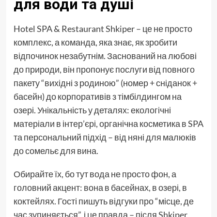
для води та душі
Hotel SPA & Restaurant Shkiper – це не просто
комплекс, а команда, яка знає, як зробити
відпочинок незабутнім. Заснований на любові
до природи, він пропонує послуги від повного
пакету “вихідні з родиною” (номер + сніданок +
басейн) до корпоративів з тімбілдингом на
озері. Унікальність у деталях: екологічні
матеріали в інтер’єрі, органічна косметика в SPA
та персональний підхід – від няні для малюків
до сомельє для вина.
Обирайте їх, бо тут вода не просто фон, а
головний акцент: вона в басейнах, в озері, в
коктейлях. Гості пишуть відгуки про “місце, де
час зупиняється”, і це правда – після Shkiper