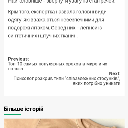
Найголовніше – звернути увагу на стан речей.
Крім того, експертка назвала головні види
одягу, які вважаються небезпечними для
подорожі літаком. Серед них – легінси із
синтетичних і штучних тканин.
Post
Previous:
Топ-10 самых популярных орехов в мире и их
navigation
польза
Next:
Психолог розкрив типи “співзалежних стосунків”,
яких потрібно уникати
Більше історій