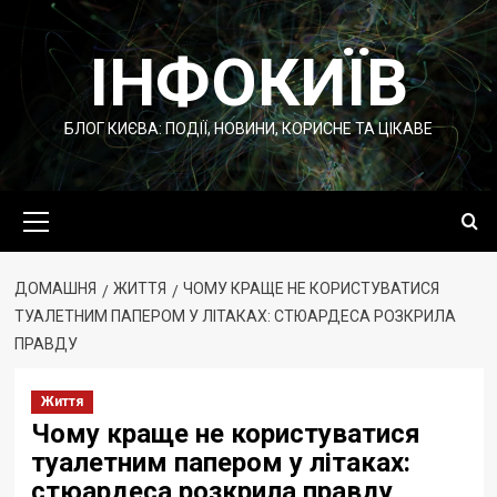
Перейти
до
ІНФОКИЇВ
вмісту
БЛОГ КИЄВА: ПОДІЇ, НОВИНИ, КОРИСНЕ ТА ЦІКАВЕ
Основне
меню
ДОМАШНЯ
ЖИТТЯ
ЧОМУ КРАЩЕ НЕ КОРИСТУВАТИСЯ
ТУАЛЕТНИМ ПАПЕРОМ У ЛІТАКАХ: СТЮАРДЕСА РОЗКРИЛА
ПРАВДУ
Життя
Чому краще не користуватися
туалетним папером у літаках:
стюардеса розкрила правду