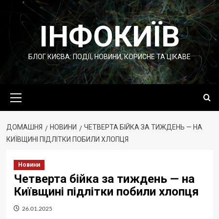
Перейти
до
ІНФОКИЇВ
вмісту
БЛОГ КИЄВА: ПОДІЇ, НОВИНИ, КОРИСНЕ ТА ЦІКАВЕ
Основне
меню
ДОМАШНЯ
НОВИНИ
ЧЕТВЕРТА БІЙКА ЗА ТИЖДЕНЬ — НА
КИЇВЩИНІ ПІДЛІТКИ ПОБИЛИ ХЛОПЦЯ
Новини
Четверта бійка за тиждень — на
Київщині підлітки побили хлопця
26.01.2025