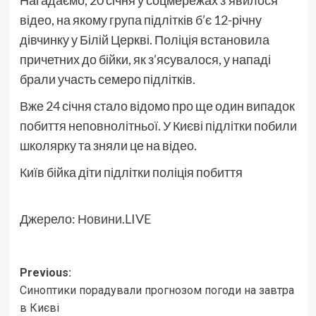
Нагадаємо, 20 січня у соцмережах з’явилося
відео, на якому група підлітків б’є 12-річну
дівчинку у Білій Церкві. Поліція встановила
причетних до бійки, як з’ясувалося, у нападі
брали участь семеро підлітків.
Вже 24 січня стало відомо про ще один випадок
побиття неповнолітньої. У Києві підлітки побили
школярку та зняли це на відео.
Київ бійка діти підлітки поліція побиття
Джерело:
Новини.LIVE
Post
Previous:
Синоптики порадували прогнозом погоди на завтра
navigation
в Києві