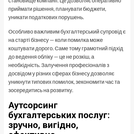
становище компанії. Це дозволяє оперативно
приймати рішення, планувати бюджети,
уникати податкових порушень.
Особливо важливим бухгалтерський супровід є
на старті бізнесу — коли помилка може
коштувати дорого. Саме тому грамотний підхід
до ведення обліку — це не розкіш, а
необхідність. Залучення професіоналів з
досвідом у різних сферах бізнесу дозволяє
уникнути типових помилок, зекономити час та
зосередитись на розвитку.
Аутсорсинг
бухгалтерських послуг:
зручно, вигідно,