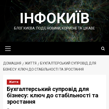
Перейти
до
ІНФОКИЇВ
вмісту
БЛОГ КИЄВА: ПОДІЇ, НОВИНИ, КОРИСНЕ ТА ЦІКАВЕ
Основне
меню
ДОМАШНЯ
ЖИТТЯ
БУХГАЛТЕРСЬКИЙ СУПРОВІД ДЛЯ
БІЗНЕСУ: КЛЮЧ ДО СТАБІЛЬНОСТІ ТА ЗРОСТАННЯ
Життя
Бухгалтерський супровід для
бізнесу: ключ до стабільності та
зростання