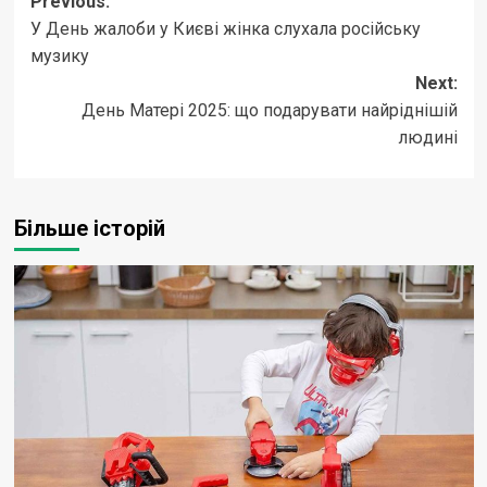
Post
Previous:
У День жалоби у Києві жінка слухала російську
navigation
музику
Next:
День Матері 2025: що подарувати найріднішій
людині
Більше історій