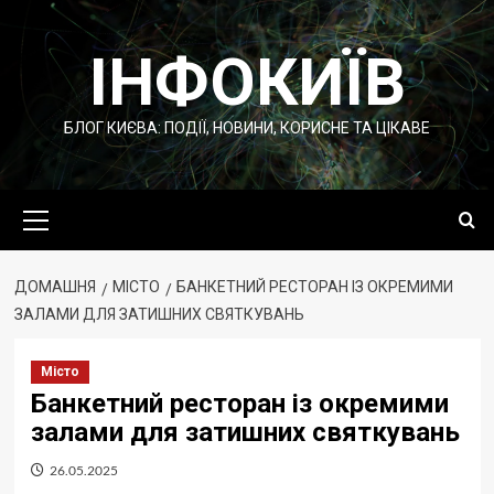
Перейти
до
ІНФОКИЇВ
вмісту
БЛОГ КИЄВА: ПОДІЇ, НОВИНИ, КОРИСНЕ ТА ЦІКАВЕ
Основне
меню
ДОМАШНЯ
МІСТО
БАНКЕТНИЙ РЕСТОРАН ІЗ ОКРЕМИМИ
ЗАЛАМИ ДЛЯ ЗАТИШНИХ СВЯТКУВАНЬ
Місто
Банкетний ресторан із окремими
залами для затишних святкувань
26.05.2025