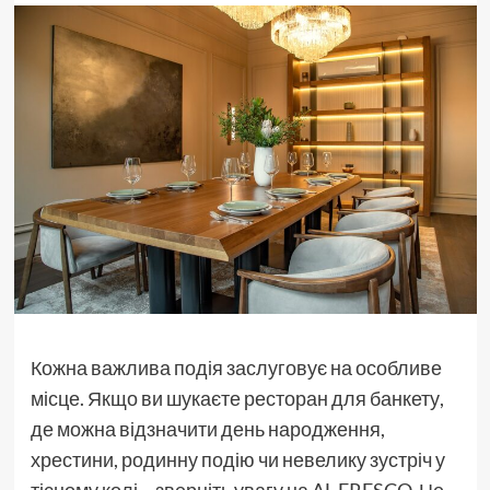
Кожна важлива подія заслуговує на особливе
місце. Якщо ви шукаєте ресторан для банкету,
де можна відзначити день народження,
хрестини, родинну подію чи невелику зустріч у
тісному колі – зверніть увагу на AL FRESCO. Це