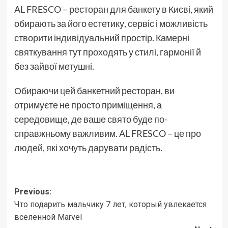
AL FRESCO – ресторан для банкету в Києві, який
обирають за його естетику, сервіс і можливість
створити індивідуальний простір. Камерні
святкування тут проходять у стилі, гармонії й
без зайвої метушні.
Обираючи цей банкетний ресторан, ви
отримуєте не просто приміщення, а
середовище, де ваше свято буде по-
справжньому важливим. AL FRESCO – це про
людей, які хочуть дарувати радість.
Post
Previous:
Что подарить мальчику 7 лет, который увлекается
navigation
вселенной Marvel