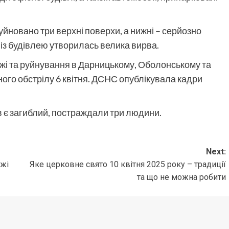
руйновано три верхні поверхи, а нижні – серйозно
 із будівлею утворилась велика вирва.
жі та руйнування в Дарницькому, Оболонському та
ого обстрілу 6 квітня. ДСНС опублікувала кадри
їв є загиблий, постраждали три людини.
Next:
ежі
Яке церковне свято 10 квітня 2025 року – традиції
та що не можна робити