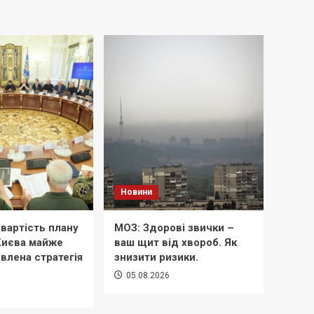
Новини
вартість плану
МОЗ: Здорові звички –
 Києва майже
ваш щит від хвороб. Як
овлена стратегія
знизити ризики.
05.08.2026