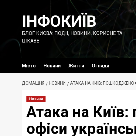
Перейти
до
ІНФОКИЇВ
вмісту
БЛОГ КИЄВА: ПОДІЇ, НОВИНИ, КОРИСНЕ ТА
ЦІКАВЕ
Місто
Новини
Життя
Огляди
ДОМАШНЯ
НОВИНИ
АТАКА НА КИЇВ: ПОШКОДЖЕНО 
Новини
Атака на Київ
офіси українсь