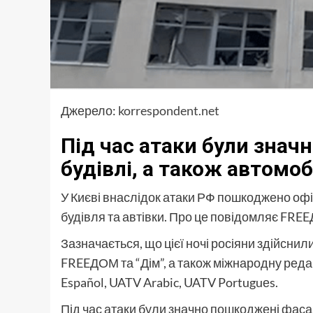
Джерело:
korrespondent.net
Під час атаки були знач
будівлі, а також автомоб
У Києві внаслідок атаки РФ пошкоджено офі
будівля та автівки. Про це повідомляє FRE
Зазначається, що цієї ночі росіяни здійсни
FREEДОМ та “Дім”, а також міжнародну реда
Español, UATV Arabic, UATV Portuguеs.
Під час атаки були значно пошкоджені фасад