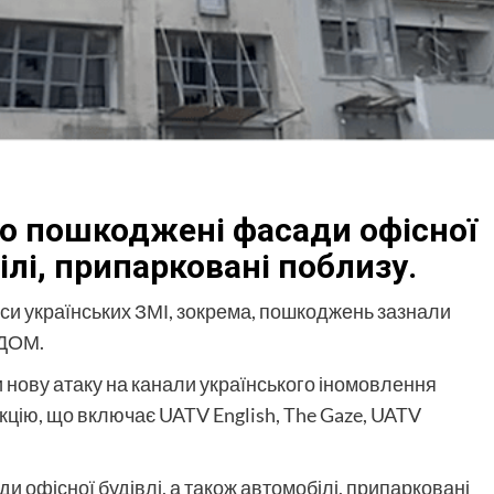
но пошкоджені фасади офісної
ілі, припарковані поблизу.
си українських ЗМІ, зокрема, пошкоджень зазнали
EДОМ.
ли нову атаку на канали українського іномовлення
кцію, що включає UATV English, The Gaze, UATV
и офісної будівлі, а також автомобілі, припарковані