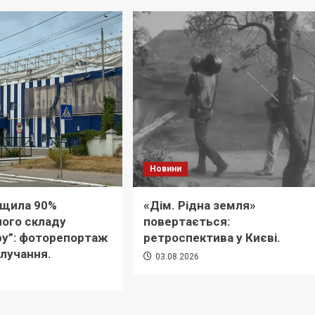
Новини
ищила 90%
«Дім. Рідна земля»
ного складу
повертається:
ру”: фоторепортаж
ретроспектива у Києві.
влучання.
03.08.2026
6