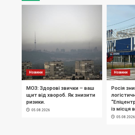
Новини
Новини
МОЗ: Здорові звички – ваш
Росія зн
щит від хвороб. Як знизити
логістич
ризики.
“Епіцент
із місця 
05.08.2026
05.08.202