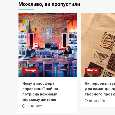
Можливо, ви пропустили
Огляди
Життя
Чому атмосфера
Як персоналізу
справжньої чайної
для команди, по
потрібна кожному
творчого проєк
міському жителю
06.08.2026
06.08.2026