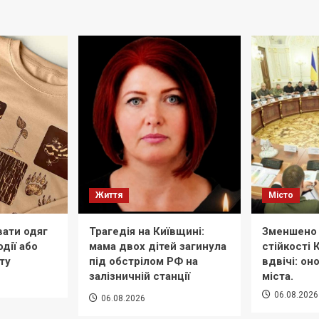
Життя
Місто
вати одяг
Трагедія на Київщині:
Зменшено 
дії або
мама двох дітей загинула
стійкості
ту
під обстрілом РФ на
вдвічі: он
залізничній станції
міста.
06.08.2026
06.08.2026