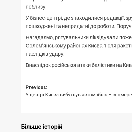
поблизу.
У бізнес-центрі, де знаходилися редакції, з
пошкоджені та непридатні до роботи. Поруч
Нагадаємо, рятувальники ліквідували поже
Солом’янському районах Києва після ракетн
наслідків удару.
Внаслідок російської атаки балістики на Ки
Post
Previous:
У центрі Києва вибухнув автомобіль – соцмер
navigation
Більше історій