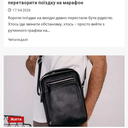
перетворити поїздку на марафон
17.04.2026
Короткі поїздки на вихідні давно перестали бути рідкістю.
Хтось їде змінити обстановку, хтось – просто вийти з
рутинного графіка на...
Докладніше
Читати далі
про
Як
провести
вихідні
в
іншому
місті
й
не
перетворити
поїздку
на
марафон
Життя