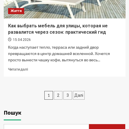
2026
році
Життя
Как выбрать мебель для улицы, которая не
развалится через сезон: практический гид
15.04.2026
Когда наступает тепло, терраса или задний двор
превращаются в центр домашней вселенной. Хочется
просто вынести чашку кофе, вытянуться во весь...
Докладніше
Читати далі
про
Как
выбрать
мебель
Пагінація
1
2
3
Далі
для
улицы,
записів
которая
Пошук
не
развалится
через
сезон: