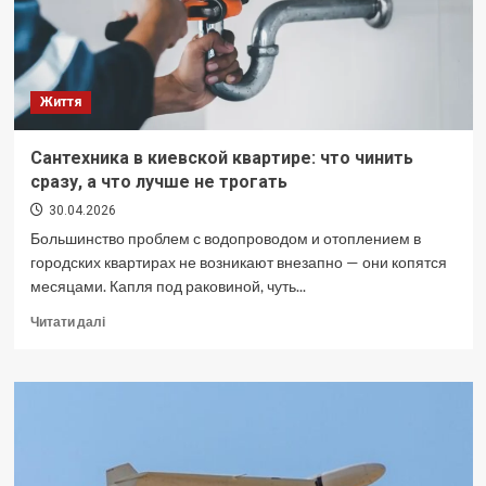
Життя
Сантехника в киевской квартире: что чинить
сразу, а что лучше не трогать
30.04.2026
Большинство проблем с водопроводом и отоплением в
городских квартирах не возникают внезапно — они копятся
месяцами. Капля под раковиной, чуть...
Докладніше
Читати далі
про
Сантехника
в
киевской
квартире:
что
чинить
сразу,