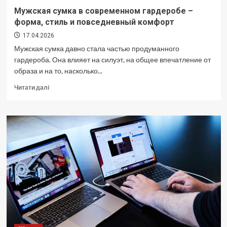
Мужская сумка в современном гардеробе –
форма, стиль и повседневный комфорт
17.04.2026
Мужская сумка давно стала частью продуманного
гардероба. Она влияет на силуэт, на общее впечатление от
образа и на то, насколько...
Докладніше
Читати далі
про
Мужская
сумка
в
современном
гардеробе
–
форма,
стиль
и
повседневный
комфорт