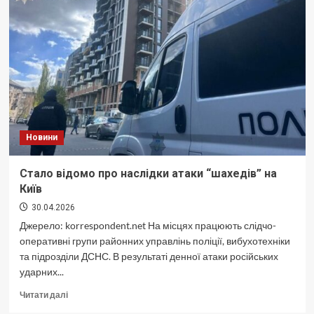
смертельна
ДТП
на
Дарницькому
мосту
Новини
Стало відомо про наслідки атаки “шахедів” на
Київ
30.04.2026
Джерело: korrespondent.net На місцях працюють слідчо-
оперативні групи районних управлінь поліції, вибухотехніки
та підрозділи ДСНС. В результаті денної атаки російських
ударних...
Докладніше
Читати далі
про