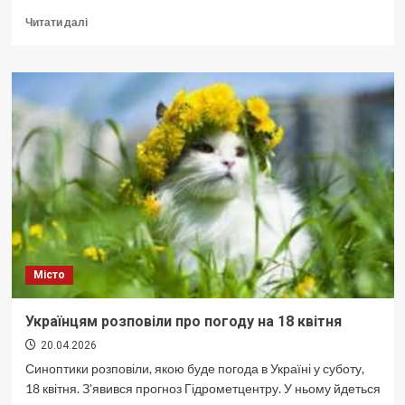
Докладніше
Читати далі
про
Українцям
розповіли
про
погоду
на
17
квітня
Місто
Українцям розповіли про погоду на 18 квітня
20.04.2026
Синоптики розповіли, якою буде погода в Україні у суботу,
18 квітня. З'явився прогноз Гідрометцентру. У ньому йдеться