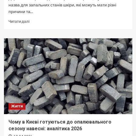
назва для запальних станів шкіри, які можуть мати різні
причини та...
Докладніше
Читати далі
про
Лікування
дерматитів:
чому
спочатку
потрібно
визначити
тип
ураження
шкіри
Життя
Чому в Києві готуються до опалювального
сезону навесні: аналітика 2026