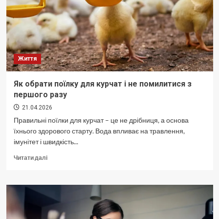
зняти
на
відео!
Життя
Як обрати поїлку для курчат і не помилитися з
першого разу
21.04.2026
Правильні поїлки для курчат – це не дрібниця, а основа
їхнього здорового старту. Вода впливає на травлення,
імунітет і швидкість...
Докладніше
Читати далі
про
Як
обрати
поїлку
для
курчат