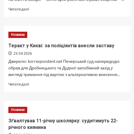
Докладніше
Читати далі
про
Як
обрати
компанію
Новини
з
прочистки
Теракт у Києві: за поліціянтів внесли заставу
каналізації
23.04.2026
в
Києві:
Джерело: korrespondent.net Печерський суд напередодні
5
обрав для Дробницького та Дудіної запобіжний захід у
критеріїв
вигляді тримання під вартою з альтернативою внесення...
Докладніше
Читати далі
про
Теракт
у
Києві:
Новини
за
поліціянтів
Зґвалтував 11-річну школярку: судитимуть 22-
внесли
річного киянина
заставу