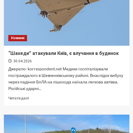
а
что
лучше
не
трогать
Новини
“Шахеди” атакували Київ, є влучання в будинок
30.04.2026
Джерело: korrespondent.net Медики госпіталізували
постраждалого в Шевченківському районі. Внаслідок вибуху
через падіння БпЛА на пішохода наїхала легкова автівка.
Російські ударні...
Докладніше
Читати далі
про
“Шахеди”
атакували
Київ,
є
влучання