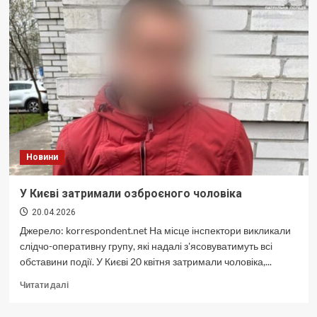
під
час
теракту
загинув
музикант
Ігор
Савченко
Новини
У Києві затримали озброєного чоловіка
20.04.2026
Джерело: korrespondent.net На місце інспектори викликали
слідчо-оперативну групу, які надалі з'ясовуватимуть всі
обставини події. У Києві 20 квітня затримали чоловіка,...
Докладніше
Читати далі
про
У