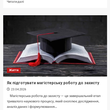
Докладніше
Читати далі
про
У
яких
випадках
дослідники
розглядають
можливість
замовлення
докторської
дисертації
Життя
Як підготувати магістерську роботу до захисту
23.04.2026
Магістерська робота до захисту — це завершальний етап
тривалого наукового процесу, який охоплює дослідження,
аналіз даних і формулювання...