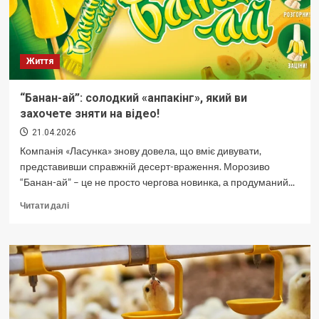
максимум
можливостей
для
активного
Життя
життя
“Банан-ай”: солодкий «анпакінг», який ви
захочете зняти на відео!
21.04.2026
Компанія «Ласунка» знову довела, що вміє дивувати,
представивши справжній десерт-враження. Морозиво
“Банан-ай” – це не просто чергова новинка, а продуманий...
Докладніше
Читати далі
про
“Банан-
ай”:
солодкий
«анпакінг»,
який
ви
захочете