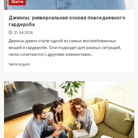
Життя
Джинсы: универсальная основа повседневного
гардероба
21.04.2026
Джинсы давно стали одной из самых востребованных
вещей в гардеробе. Они подходят для разных ситуаций,
легко сочетаются с другими элементами...
Докладніше
Читати далі
про
Джинсы:
универсальная
основа
повседневного
гардероба