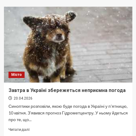
Теракт
в
Києві:
число
жертв
знову
зросло
Місто
Завтра в Україні збережеться неприємна погода
20.04.2026
Синоптики розповіли, якою буде погода в Україні у п'ятницю,
10 квітня. З'явився прогноз Гідрометцентру. У ньому йдеться
про те, що...
Докладніше
Читати далі
про