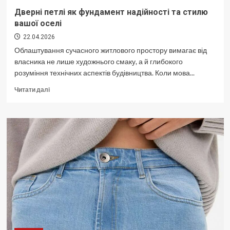
Дверні петлі як фундамент надійності та стилю
вашої оселі
22.04.2026
Облаштування сучасного житлового простору вимагає від
власника не лише художнього смаку, а й глибокого
розуміння технічних аспектів будівництва. Коли мова...
Докладніше
Читати далі
про
Дверні
петлі
як
фундамент
надійності
та
стилю
вашої
оселі