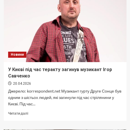
роботи
в
Німеччині:
що
реально
потрібно
знати
Новини
У Києві під час теракту загинув музикант Ігор
Савченко
20.04.2026
Джерело: korrespondent.net Музикант гурту Друге Сонце був
одним з шістьох людей, які загинули під час стрілянини у
Києві. Під час...
Докладніше
Читати далі
про
У
Києві