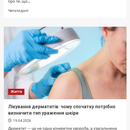
про те, що...
Докладніше
Читати далі
про
Українцям
розповіли
про
погоду
на
18
квітня
Життя
Лікування дерматитів: чому спочатку потрібно
визначити тип ураження шкіри
19.04.2026
Дерматит — це не одна конкретна хвороба, а узагальнена