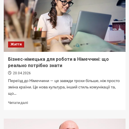
і
не
помилитися
з
першого
разу
Життя
Бізнес-німецька для роботи в Німеччині: що
реально потрібно знати
20.04.2026
Переїзд до Німеччини — це завжди трохи більше, ніж просто
зміна країни. Це нова культура, інший стиль комунікації та,
що...
Докладніше
Читати далі
про
Бізнес-
німецька
для