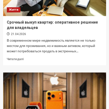
Життя
Срочный выкуп квартир: оперативное решение
для владельцев
21.04.2026
В современном мире недвижимость является не только
местом для проживания, но и важным активом, который
может потребоваться продать в экстренных...
Докладніше
Читати далі
про
Срочный
выкуп
квартир:
оперативное
решение
для
владельцев