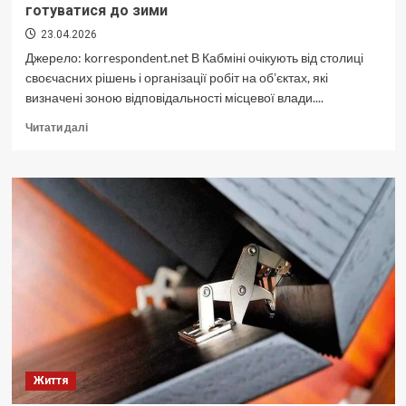
готуватися до зими
23.04.2026
Джерело: korrespondent.net В Кабміні очікують від столиці
своєчасних рішень і організації робіт на обʼєктах, які
визначені зоною відповідальності місцевої влади....
Докладніше
Читати далі
про
В
уряді
розповіли,
як
допомагають
Києву
готуватися
до
зими
Життя