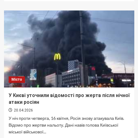
Завтра
в
Україні
збережеться
неприємна
погода
Місто
У Києві уточнили відомості про жертв після нічної
атаки росіян
20.04.2026
У ніч проти четверга, 16 квітня, Росія знову атакувала Київ.
Відомо про жертви нальоту. Дані навів голова Київської
міської військової...