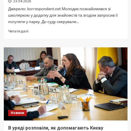
23.04.2026
Джерело: korrespondent.net Молодик познайомився зі
школяркою у додатку для знайомств та згодом запросив її
погуляти у парку. До суду скерували...
Докладніше
Читати далі
про
Зґвалтував
11-
річну
школярку:
судитимуть
22-
річного
киянина
Новини
В уряді розповіли, як допомагають Києву