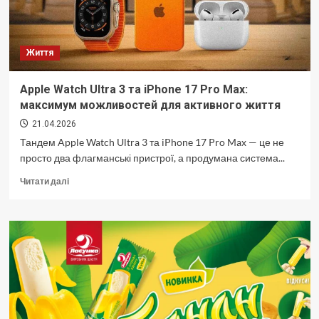
Життя
Apple Watch Ultra 3 та iPhone 17 Pro Max:
максимум можливостей для активного життя
21.04.2026
Тандем Apple Watch Ultra 3 та iPhone 17 Pro Max — це не
просто два флагманські пристрої, а продумана система...
Докладніше
Читати далі
про
Apple
Watch
Ultra
3
та
iPhone
17
Pro
Max: