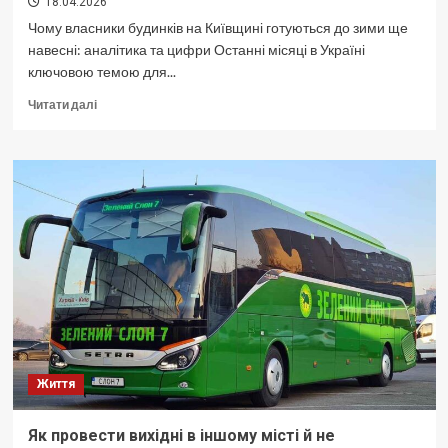
18.04.2026
Чому власники будинків на Київщині готуються до зими ще
навесні: аналітика та цифри Останні місяці в Україні
ключовою темою для...
Докладніше
Читати далі
про
Чому
в
Києві
готуються
до
опалювального
сезону
навесні:
аналітика
2026
Життя
Як провести вихідні в іншому місті й не