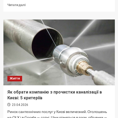
Докладніше
Читати далі
про
Як
підготувати
магістерську
роботу
до
захисту
Життя
Як обрати компанію з прочистки каналізації в
Києві: 5 критеріїв
23.04.2026
Ринок сантехнічних послуг у Києві величезний. Оголошень
на OLX і в Google — сотні. Ціни різняться в рази, обіцянки —...