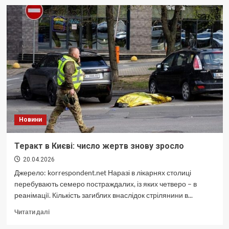
Києві
затримали
озброєного
чоловіка
Новини
Теракт в Києві: число жертв знову зросло
20.04.2026
Джерело: korrespondent.net Наразі в лікарнях столиці
перебувають семеро постраждалих, із яких четверо – в
реанімації. Кількість загиблих внаслідок стрілянини в...
Докладніше
Читати далі
про