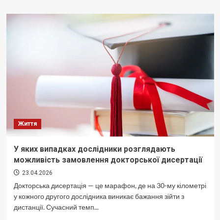
Стало
відомо
про
наслідки
атаки
“шахедів”
на
Київ
Життя
У яких випадках дослідники розглядають
можливість замовлення докторської дисертації
23.04.2026
Докторська дисертація — це марафон, де на 30-му кілометрі
у кожного другого дослідника виникає бажання зійти з
дистанції. Сучасний темп...