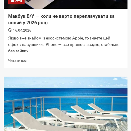
Життя
Макбук Б/У — коли не варто переплачувати за
новий у 2026 році
16.04.2026
Якщо вже знайомі з екосистемою Apple, то знаєте цей
ефект: навушники, iPhone — все працює швидко, стабільно і
без зайвих...
Докладніше
Читати далі
про
Макбук
Б/
У
—
коли
не
варто
переплачувати
за
новий
у