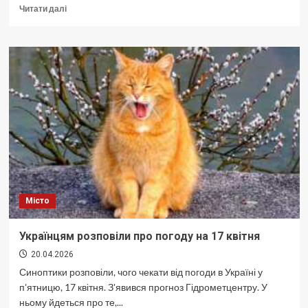
Докладніше
Читати далі
про
У
Києві
уточнили
відомості
про
жертв
після
нічної
атаки
росіян
Місто
Українцям розповіли про погоду на 17 квітня
20.04.2026
Синоптики розповіли, чого чекати від погоди в Україні у
п'ятницю, 17 квітня. З'явився прогноз Гідрометцентру. У
ньому йдеться про те,...