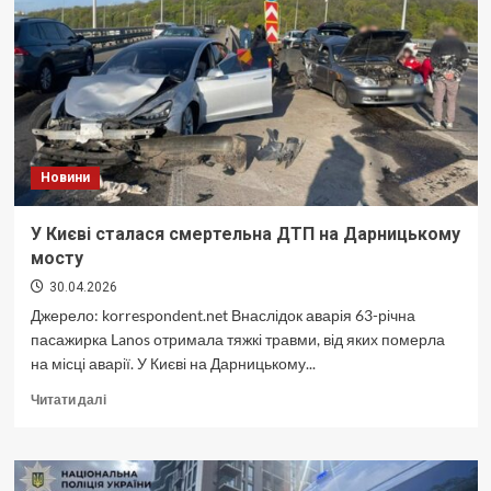
в
будинок
Новини
У Києві сталася смертельна ДТП на Дарницькому
мосту
30.04.2026
Джерело: korrespondent.net Внаслідок аварія 63-річна
пасажирка Lanos отримала тяжкі травми, від яких померла
на місці аварії. У Києві на Дарницькому...
Докладніше
Читати далі
про
У
Києві
сталася